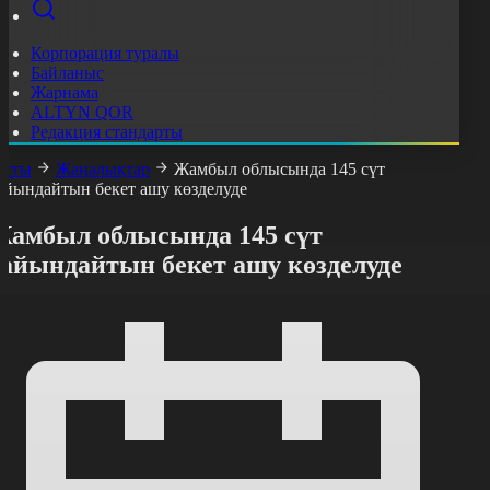
Корпорация туралы
Байланыс
Жарнама
ALTYN QOR
Редакция стандарты
асты
Жаңалықтар
Жамбыл облысында 145 сүт
айындайтын бекет ашу көзделуде
Жамбыл облысында 145 сүт
дайындайтын бекет ашу көзделуде