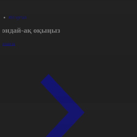
#Портал
Сондай-ақ оқыңыз
арлығы