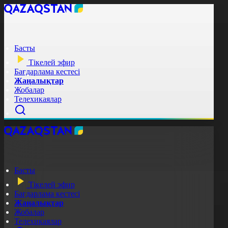
Басты
Тікелей эфир
Бағдарлама кестесі
Жаңалықтар
Жобалар
Телехикаялар
Басты
Тікелей эфир
Бағдарлама кестесі
Жаңалықтар
Жобалар
Телехикаялар