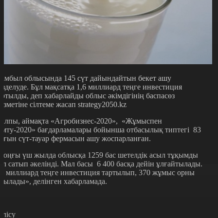
амбыл облысында 145 сүт дайындайтын бекет ашу
өзделуде. Бұл мақсатқа 1,6 миллиард теңге инвестиция
артылды, деп хабарлайды облыс әкімдігінің баспасөз
ызметіне сілтеме жасап strategy2050.kz
алпы, аймақта «Агробизнес-2020», «Жұмыспен
амту-2020» бағдарламалары бойынша отбасылық типтегі 83
ағын сүт-тауар фермасын ашу жоспарланған.
Соңғы үш жылда облысқа 1259 бас шетелдік асыл тұқымды
ал сатып әкелінді. Мал басы 6 400 басқа дейін ұлғайтылады.
,6 миллиард теңге инвестиция тартылып, 370 жұмыс орны
шылады», делінген хабарламада.
өлісу