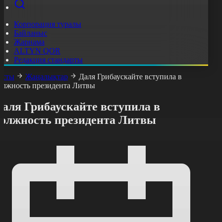
Корпорация туралы
Байланыс
Жарнама
ALTYN QOR
Редакция стандарты
асты
Жаңалықтар
Даля Грибаускайте вступила в
олжность президента Литвы
аля Грибаускайте вступила в
должность президента Литвы