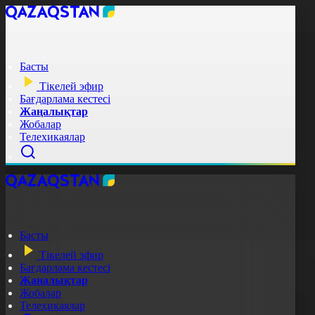
Басты
Тікелей эфир
Бағдарлама кестесі
Жаңалықтар
Жобалар
Телехикаялар
Басты
Тікелей эфир
Бағдарлама кестесі
Жаңалықтар
Жобалар
Телехикаялар