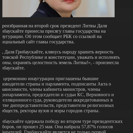
ереизбранная на второй срок президент Литвы Даля
рибаускайте принесла присягу главы государства на
наугурации. Об этом сообщает РБК со ссылкой на
фициальный сайт главы государства.
Я, Даля Грибаускайте, клянусь народу хранить верность
итовской Республике и конституции, уважать и исполнять
аконы, охранять целостность земель Литвы!», - произнесла
рибаускайте.
а церемонию инаугурации приглашены бывшие
уководители страны и парламента, подписанты Акта о
езависимости, члены кабинета министров, члены
вропарламента, председатели и судьи КС, Верховного и
пелляционного суда, руководители аккредитованных в
итве диппредставительств, представители религиозных
ообществ, ректоры вузов и мэры городов страны.
рибаускайте одержала победу во втором туре президентских
ыборов, он прошел 25 мая. Она набрала 57,87% голосов
збирателей. Грибаускайте является не только первой