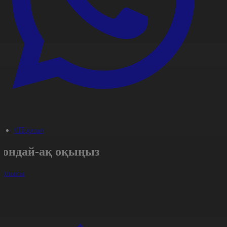
#Портал
Сондай-ақ оқыңыз
арлығы