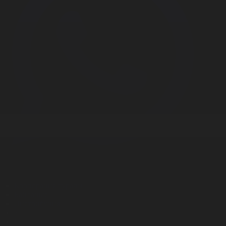
Корпорация туралы
Байланыс
Дистрибуция
Жарнама
Редакция стандарты