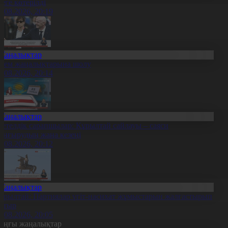
уеге көтерілді
6.08.2026, 20:19
Жаңалықтар
лем жаңалықтарына шолу
6.08.2026, 20:14
Жаңалықтар
етелдік сарапшылар: Құрылтай сайлауы – саяси
аңғырудың жаңа кезеңі
6.08.2026, 20:12
Жаңалықтар
ұрылтай: Партиялар үгіт-насихат жұмыстарын жалғастырып
атыр
6.08.2026, 20:05
оңғы жаңалықтар