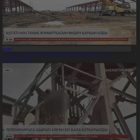
Қоғам
ұс еті мен тауық жұмыртқасын өндіру қарқын алды
7.08.2026, 10:05