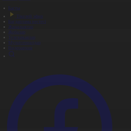
Басты
Тікелей эфир
Бағдарлама кестесі
Жаңалықтар
Жобалар
Телехикаялар
Мультсериалдар
Видеоархив