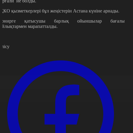
ұрғали ие болды.
ҚКО қызметкерлері бұл жеңістерін Астана күніне арнады.
урнирге қатысушы барлық ойыншылар бағалы
ыйлықтармен марапатталды.
өлісу