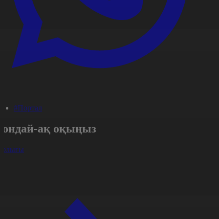
#Портал
Сондай-ақ оқыңыз
арлығы