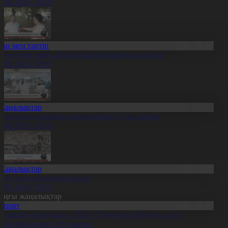
5.08.2026, 20:09
Заң мен тәртіп
ойда теріс пікір айтқан тұрғын қамауға алынды
5.08.2026, 20:07
Жаңалықтар
авлодарда отандық өнім өндірісі 1,5 есе артты
5.08.2026, 20:06
Жаңалықтар
лем жаңалықтарына шолу
5.08.2026, 20:05
оңғы жаңалықтар
Спорт
Болашақ ойындары - 2026»: Турнирде 800-ден астам
олонтер қызмет етіп жатыр