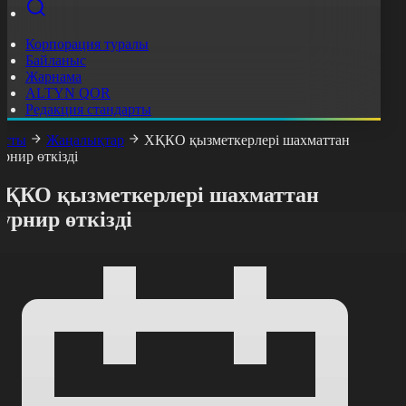
Корпорация туралы
Байланыс
Жарнама
ALTYN QOR
Редакция стандарты
асты
Жаңалықтар
ХҚКО қызметкерлері шахматтан
урнир өткізді
ХҚКО қызметкерлері шахматтан
урнир өткізді