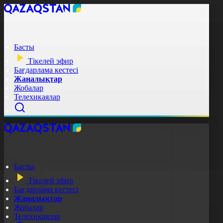
Басты
Тікелей эфир
Бағдарлама кестесі
Жаңалықтар
Жобалар
Телехикаялар
Басты
Тікелей эфир
Бағдарлама кестесі
Жаңалықтар
Жобалар
Телехикаялар