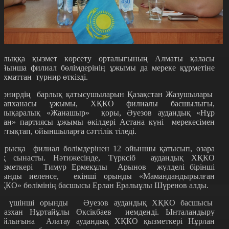
алыққа қызмет көрсету орталығының Алматы қаласы
ойынша филиал бөлімдерінің ұжымы да мереке құрметіне
ахматтан турнир өткізді.
урнирдің барлық қатысушыларын Қазақстан Жазушылары
ітапханасы ұжымы, ХҚКО филиалы басшылығы,
алықаралық «Жанашыр» қоры, Әуезов аудандық «Нұр
тан» партиясы ұжымы өкілдері Астана күні мерекесімен
ұттықтап, ойыншыларға сәттілік тіледі.
арысқа филиал бөлімдерінен 12 ойыншы қатысып, өзара
ақ сынасты. Нәтижесінде, Түрксіб аудандық ХҚКО
ызметкері Тимур Ермекұлы Арынов жүлделі бірінші
рынды иеленсе, екінші орынды «Мамандандырылған
ҚКО» бөлімінің басшысы Ерлан Ералыұлы Шүренов алды.
л үшінші орынды Әуезов аудандық ХҚКО басшысы
разхан Нұртайұлы Өксікбаев иемденді. Ынталандыру
ыйлығына Алатау аудандық ХҚКО қызметкері Нұрлан