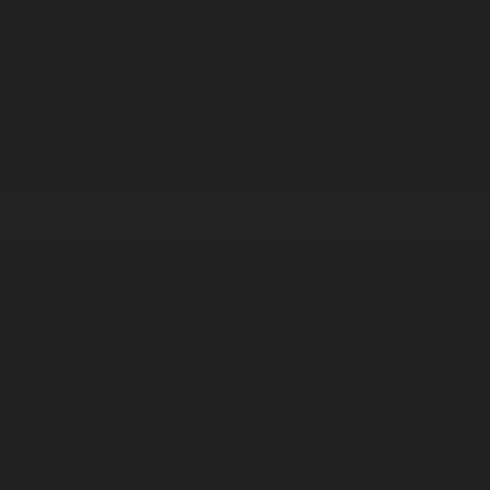
Корпорация туралы
Байланыс
Дистрибуция
Жарнама
Редакция стандарты