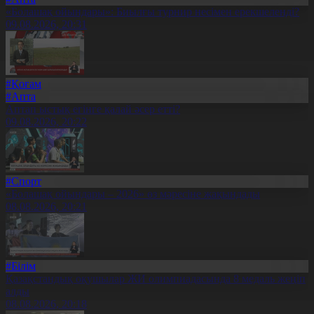
«Болашақ ойындары»: Биылғы турнир несімен ерекшеленді?
09.08.2026, 20:31
#Қоғам
#Апта
Аптап ыстық егінге қалай әсер етті?
09.08.2026, 20:22
#Спорт
«Болашақ ойындары – 2026» өз мәресіне жақындады
08.08.2026, 20:21
#Білім
Қазақстандық оқушылар ЖИ олимпиадасында 8 медаль жеңіп
алды
08.08.2026, 20:18