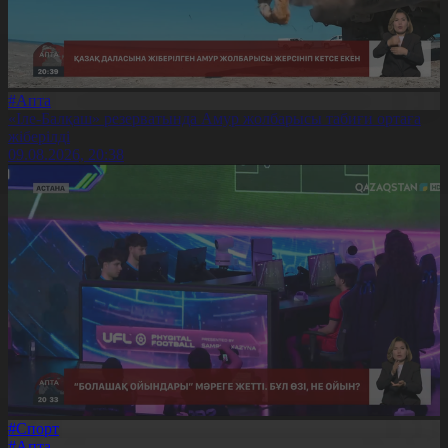
#Апта
«Іле-Балқаш» резерватында Амур жолбарысы табиғи ортаға
жіберілді
09.08.2026, 20:38
#Спорт
#Апта