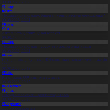
09.08.2026, 20:38
#Спорт
#Апта
«Болашақ ойындары»: Биылғы турнир несімен ерекшеленді?
09.08.2026, 20:31
#Қоғам
#Апта
Аптап ыстық егінге қалай әсер етті?
09.08.2026, 20:22
#Спорт
«Болашақ ойындары – 2026» өз мәресіне жақындады
08.08.2026, 20:21
#Білім
Қазақстандық оқушылар ЖИ олимпиадасында 8 медаль жеңіп
алды
08.08.2026, 20:18
#Білім
Кітап оқып, 600 мың теңге ұтып ал
08.08.2026, 20:17
#Мәдениет
#Қоғам
Өнерді өнеге еткен Ерниязовтар отбасы
08.08.2026, 20:16
#Мәдениет
Дәстүр мен креатив