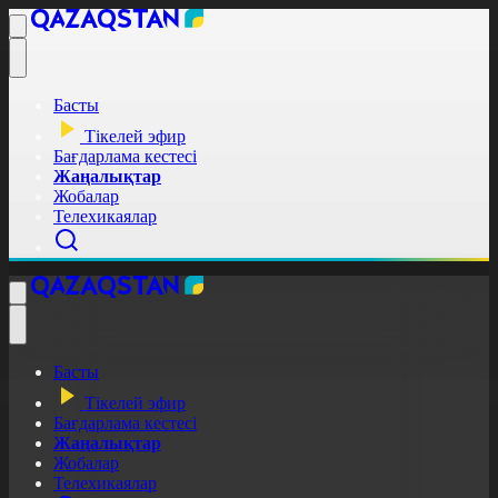
Басты
Тікелей эфир
Бағдарлама кестесі
Жаңалықтар
Жобалар
Телехикаялар
Басты
Тікелей эфир
Бағдарлама кестесі
Жаңалықтар
Жобалар
Телехикаялар