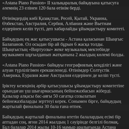
«Astana Piano Passion» II халықаралық байқауына қатысуға
әлемнің 23 елінен 120 бала өтінім берді.
Өтінімдердің көбі Қазақстан, Ресей, Қытай, Украина,
Өзбекстан, Австралия, Сербия, Албания және Вьетнам
елдерінен келіп түсті, деп хабарлайды ұйымдастыру комитеті.
Байқаудың ең жас қатысушысы - Астана қаласынан Шыңғыс
Балапанов. Ол осыдан бір ай бұрын 6 жасқа толды.
Шыңғыстың «Виртуозы» жеке музыкалық мектебінде
музыкамен шұғылданып жатқанына 2 жылдың көлемі болды.
«Astana Piano Passion» байқауы географиялық кеңділігі және
алуан түрлілігімен ерекшеленеді. Өтінімдер Солтүстік
Америка, Еуразия және Австралия елдерінен де келіп түсті.
Іріктеу кезеңінің әрбір қатысушысы ұйымдастыру комитетіне
орындаған үш шығармасының бейнежазбасын жіберді.
Қазылар алқасы бас-аяғы 50 сағатқа созылатын
бейнежазбаларды зерттеуі керек. Сонымен бірге, байқаудың
жартылай финалына 30 бала ғана өтпек.
Байқаудың жартылай финалына өтетін балалардың есімі бір
аптадан соң, яғни 2014 жылдың 1 сәуірінде белгілі болмақ.
Бұл балалар 2014 жылы 10-16 мамыр аралығында Астана