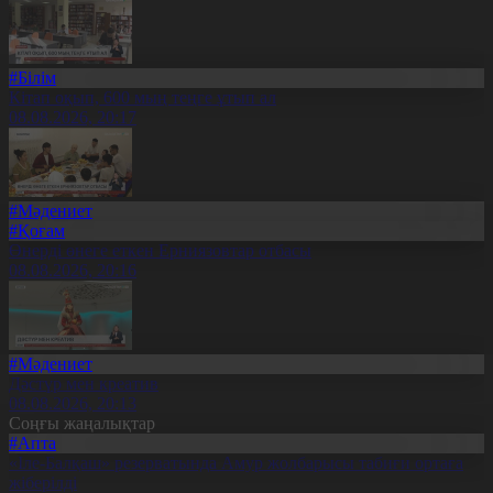
#Білім
Кітап оқып, 600 мың теңге ұтып ал
08.08.2026, 20:17
#Мәдениет
#Қоғам
Өнерді өнеге еткен Ерниязовтар отбасы
08.08.2026, 20:16
#Мәдениет
Дәстүр мен креатив
08.08.2026, 20:13
Соңғы жаңалықтар
#Апта
«Іле-Балқаш» резерватында Амур жолбарысы табиғи ортаға
жіберілді