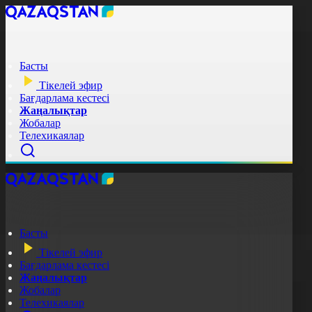
Басты
Тікелей эфир
Бағдарлама кестесі
Жаңалықтар
Жобалар
Телехикаялар
Басты
Тікелей эфир
Бағдарлама кестесі
Жаңалықтар
Жобалар
Телехикаялар