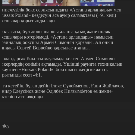
үниежүзілік бокс сериясынндағы «Астана арландары» мен
Hussars Poland» кездесуін аса ауыр салмақтағы (+91 келі)
оксшылар қорытындылады.
ір қызығы, бұл жолы шаршы алаңға қазақ және поляк
оксшылары көтерілмеді. «Астана арландары» намысын
краиналық боксшы Армен Симонян қорғады. Ал оның
тандасы Сергей Вервейко қарсылас атанды.
Арландарға» биылғы маусымда келген Армен Симонян
апкерлердің сенімін ақтамады. Үшінші раундта техникалық
окаутпен «Hussars Poland» боксшысы жеңіске жетті.
орытынды есеп -4:1.
йта кетейік, бұған дейін Ілияс Сүлейменов, Ғани Жайлауов,
анияр Елеусінов және Әділбек Ниязымбетов өз жекпе-
ектерін сәтті аяқтады.
өлісу