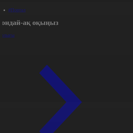
#Портал
Сондай-ақ оқыңыз
арлығы