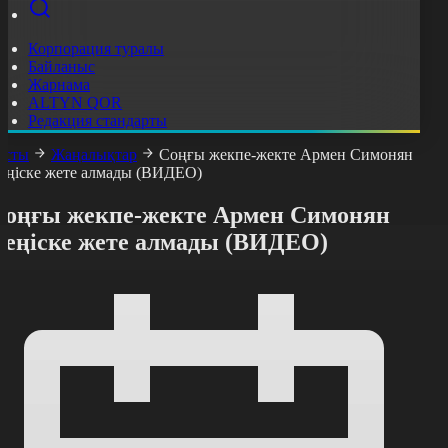
Корпорация туралы
Байланыс
Жарнама
ALTYN QOR
Редакция стандарты
асты
Жаңалықтар
Соңғы жекпе-жекте Армен Симонян
еңіске жете алмады (ВИДЕО)
Соңғы жекпе-жекте Армен Симонян
жеңіске жете алмады (ВИДЕО)