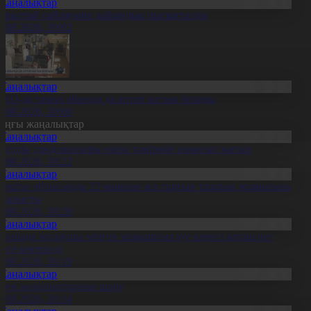
Жаңалықтар
ұрылтай сайлауына дайындық пысықталды
6.08.2026, 20:02
Жаңалықтар
ҚО-да тамыз айында да аптап ыстық болады
6.08.2026, 20:00
оңғы жаңалықтар
Жаңалықтар
0 елдің дзюдошылары өзара тәжірибе алмасып жатыр
6.08.2026, 20:22
Жаңалықтар
лматы облысында 22 мыңнан аса тұрғын тазалық жұмысына
тсалысты
6.08.2026, 20:20
Жаңалықтар
станада жолаушы мінген ұшқышсыз әуе кемесі алғаш рет
уеге көтерілді
6.08.2026, 20:19
Жаңалықтар
лем жаңалықтарына шолу
6.08.2026, 20:14