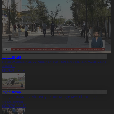
Жаңалықтар
лматы облысында 22 мыңнан аса тұрғын тазалық жұмысына
тсалысты
6.08.2026, 20:20
Жаңалықтар
станада жолаушы мінген ұшқышсыз әуе кемесі алғаш рет
уеге көтерілді
6.08.2026, 20:19