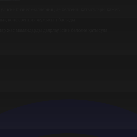
Бұл іске бизнес өкілдерінің де белсенді қатысулары қажет.
алық конференция жұмысын бастады.
ар жас мамандарды даярлау ісіне белсене қатысуда.