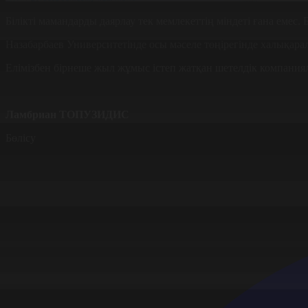
Білікті мамандарды даярлау тек мемлекеттің міндеті ғана емес. 
Назабарбаев Университетінде осы мәселе төңірегінде халықар
Елімізбен бірнеше жыл жұмыс істеп жатқан шетелдік компаниял
Л
амбриан
ТОПУЗИДИС
Бөлісу