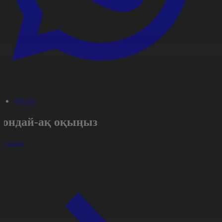
#Білім
Сондай-ақ оқыңыз
арлығы