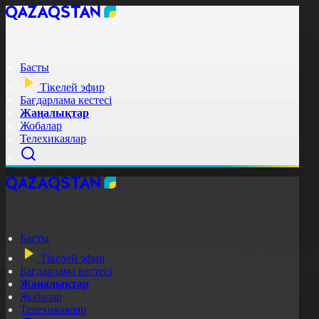
Басты
Тікелей эфир
Бағдарлама кестесі
Жаңалықтар
Жобалар
Телехикаялар
Басты
Тікелей эфир
Бағдарлама кестесі
Жаңалықтар
Жобалар
Телехикаялар