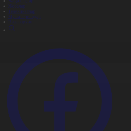
Жаңалықтар
Жобалар
Телехикаялар
Мультсериалдар
Видеоархив