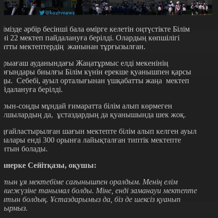
лімізде әрбір бесінші бала өмірге келетін оңтүстікте Білім
үні 22 мектеп пайдалануға берілді. Олардың көпшілігі
патты мектептердің жанынан тұрғызылған.
арыағаш ауданындағы Жаңатұрмыс елді мекенінің
ұрғындары биылғы Білім күнін ерекше қуанышпен қарсы
лды. Себебі, ауыл орталығынан үшқабатты жаңа мектеп
айдалануға берілді.
ұрын-соңды мұндай ғимаратта білім алып көрмеген
қушылардың да, ұстаздардың да қуанышында шек жоқ.
ңғайластырылған шағын мектепте білім алып келген ауыл
алалары енді 300 орынға лайықталған типтік мектепте
қитын болады.
анерке Сейітқазы, оқушы:
лтын ұя мектебіме сағынышпен оралдым. Менің елім
үниежүзіне танымал болды. Міне, енді заманауи мектепте
қитын болдық. Ұстаздарымыз да, біз де шексіз қуанып
тырмыз.