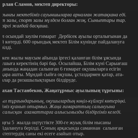
ұрлан Сламов, мектеп директоры:
ұрынғы мектебіміз сауыншыларға арналған жатақхана еді.
кт залы, спорт залы мүлдем болған жоқ. Сыныптары тар.
азіргі жағдай басқаша.
әл осындай зәулім ғимарат Дербісек ауылы орталығынан да
ой көтерді. 600 орындық мектеп Білім күнінде пайдалануға
ерілді.
ткен жылы маусым айында іргесі қаланған білім ұясында
қушыға керектінің бәрі бар. Осылайша, Білім күні Сарыағаш
уданында жаңадан салынған 6 ғимарат оқушыларға есігін
йқара ашты. Мұндай сыйға оқушы, ұстаздармен қатар, ата-
налар да ризашылықтарын білдіруде.
тахан Тастанбеков, Жаңатұрмыс ауылының тұрғыны:
уыл тұрғындарының, оқушылардың көңіл-күйлері көтеріңкі.
зіміз қуанып отырмыз. Жаңа ғимараттың салынуына
тсалысқан азаматтарға алғысымызды білдіргіміз келеді.
оңғы 5 жылда оңтүстікте 300-ге жуық білім нысаны
айдалануға берілді. Соның арқасында саманнан салынған
ектептердің саны екі есеге азайып отыр.