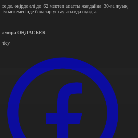
есе де, өңірде әлі де 62 мектеп апатты жағдайда, 30-ға жуық
ілім мекемесінде балалар үш ауысымда оқиды.
үлмира ОҢЛАСБЕК
өлісу