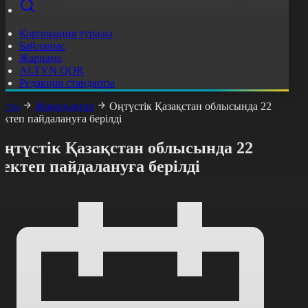
Корпорация туралы
Байланыс
Жарнама
ALTYN QOR
Редакция стандарты
асты
Жаңалықтар
Оңтүстік Қазақстан облысында 22
ектеп пайдалануға берілді
Оңтүстік Қазақстан облысында 22
ектеп пайдалануға берілді