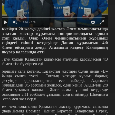
0:00
/ 0:00
оккейден 20 жасқа дейінгі жастар Әлем чемпионатында
азақстан жастар құрамасы топ-дивизиондағы орнын
ақтап қалды. Олар Әлем чемпионатының жұбаныш
езеңіндегі екінші кездесуінде Дания құрамасын 4:0
себімен ойсырата жеңді. Аталмыш кездесу Канаданың
анкувер қаласында өтті.
кі күн бұрын Қазақстан құрамасы аталмыш қарсыласын 4:3
себімен тізе бүктірген еді.
стеріңізге сала кетейік, Қазақстан жастары бұған дейін «В»
обында сынға түсті. Топтық кезеңде құрама барлық
ездесуінде қарсыластарына есе жіберді. Алдымен
инляндиядан 0:5 есебімен жеңілсе, одан кейін АҚШ-тан 2:8
себімен ұтылып қалды. Жастарымыз үшінші кездесуде
ловакиядан 2:11 есебімен ұтылып, соңғы ойында Швецияға
:4 есебімен жол берді.
лем чемпионатында Қазақстан жастар құрамасы сапында
ақпада Демид Еремеев, Денис Каратаев, Владислав Нурек,