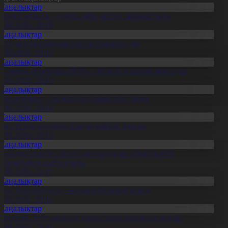
Жаңалықтар
ерейлі отбасы – тәрбие мен дәстүр сабақтастығы
7.08.2026, 20:19
Жаңалықтар
ҚО-да егін орағына әзірлік пысықталды
7.08.2026, 20:17
Жаңалықтар
Болашақ ойындары-2026»: 180 млн қаралым жиналды
7.08.2026, 20:15
Жаңалықтар
қкерегешың – ақ жартасқа қашалған тарих
7.08.2026, 20:14
Жаңалықтар
иыл тұзды көлдерде 6 адам қайтыс болған
7.08.2026, 20:13
Жаңалықтар
резидент солтүстіктегі тұрғындарды облыстың 90
ылдығымен құттықтады
7.08.2026, 20:11
Жаңалықтар
аңа Конституция – жарқын болашақ кепілі
7.08.2026, 20:11
Жаңалықтар
ұрылтай: Үгіт-насихат жұмыстары жалғасып жатыр
7.08.2026, 20:01