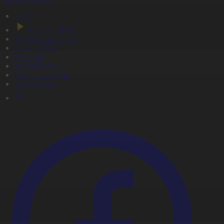
Басты
Тікелей эфир
Бағдарлама кестесі
Жаңалықтар
Жобалар
Телехикаялар
Мультсериалдар
Видеоархив