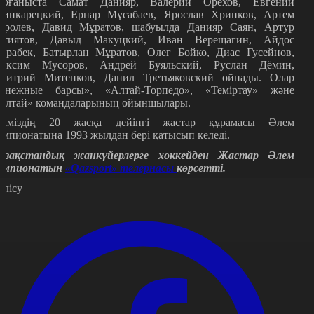
орғаныста Самат Данияр, Валерий Орехов, Евгений
инкарецкий, Ернар Мұсабаев, Ярослав Хрипков, Артем
оролев, Давид Мұратов, шабуылда Данияр Саян, Артур
атиятов, Давыд Макуцкий, Иван Верещагин, Айдос
орабек, Батырлан Мұратов, Олег Бойко, Диас Гусейнов,
аксим Мусоров, Андрей Буяльский, Руслан Дёмин,
митрий Митенков, Данил Третьяковский ойнады. Олар
Снежные барсы», «Алтай-Торпедо», «Теміртау» және
Алтай» командаларының ойыншылары.
ліміздің 20 жасқа дейінгі жастар құрамасы Әлем
емпионатына 1993 жылдан бері қатысып келеді.
азақстандық жанкүйерлерге хоккейден Жастар Әлем
емпионатын
«Qazsport» телернасы
көрсетті.
өлісу