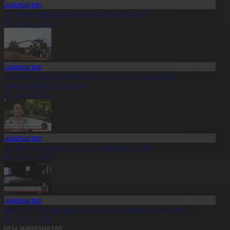
Жаңалықтар
иыл тұзды көлдерде 6 адам қайтыс болған
7.08.2026, 20:13
Жаңалықтар
резидент солтүстіктегі тұрғындарды облыстың 90
ылдығымен құттықтады
7.08.2026, 20:11
Жаңалықтар
аңа Конституция – жарқын болашақ кепілі
7.08.2026, 20:11
Жаңалықтар
ұрылтай: Үгіт-насихат жұмыстары жалғасып жатыр
7.08.2026, 20:01
оңғы жаңалықтар