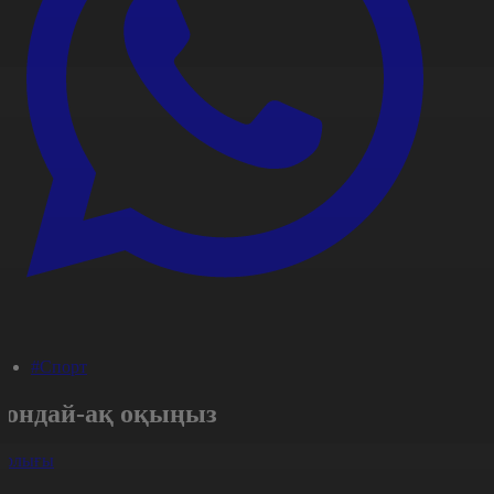
#Спорт
Сондай-ақ оқыңыз
арлығы