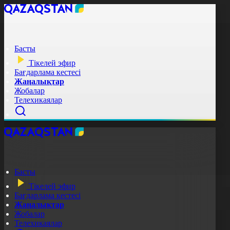
Басты
Тікелей эфир
Бағдарлама кестесі
Жаңалықтар
Жобалар
Телехикаялар
Басты
Тікелей эфир
Бағдарлама кестесі
Жаңалықтар
Жобалар
Телехикаялар