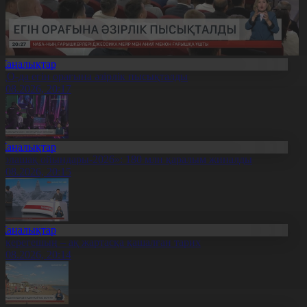
Жаңалықтар
ҚО-да егін орағына әзірлік пысықталды
7.08.2026, 20:17
Жаңалықтар
Болашақ ойындары-2026»: 180 млн қаралым жиналды
7.08.2026, 20:15
Жаңалықтар
қкерегешың – ақ жартасқа қашалған тарих
7.08.2026, 20:14