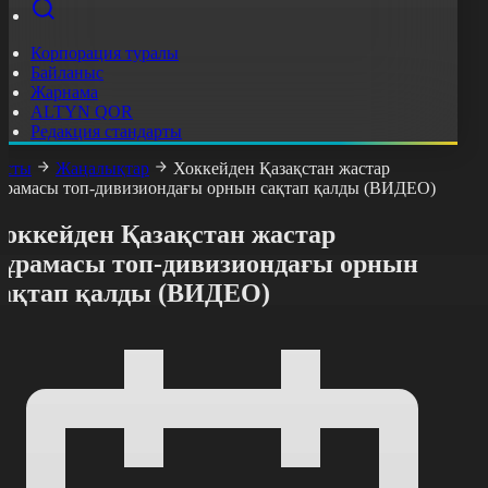
Корпорация туралы
Байланыс
Жарнама
ALTYN QOR
Редакция стандарты
асты
Жаңалықтар
Хоккейден Қазақстан жастар
ұрамасы топ-дивизиондағы орнын сақтап қалды (ВИДЕО)
Хоккейден Қазақстан жастар
құрамасы топ-дивизиондағы орнын
сақтап қалды (ВИДЕО)