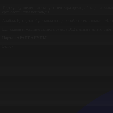
Төрткүл дүниедегі сансыз ұлт пен қара ормандай қараша халық
ерте бастан атқа қонған-ды.
Алайда, Қазақстан бұл сында да арық сөйлеп семіз шықты. Әле
Бұл алдыңғы жылмен салыстырғанда 10,2 пайызға артық. Табы
Нартай АРАЛБАЙҰЛЫ
Бөлісу