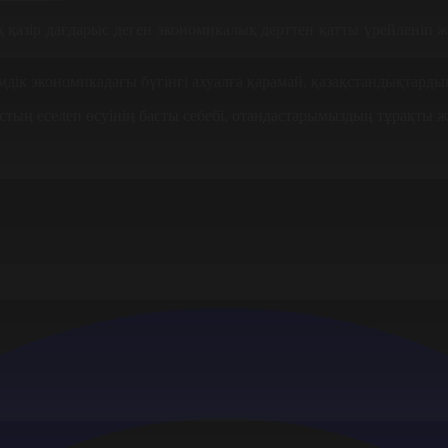
 қазір дағдарыс деген экономикалық дерттен қатты үрейленіп жүр
мдік экономикадағы бүгінгі ахуалға қарамай, қазақстандықтарды
стың еселеп өсуінің басты себебі, отандастарымыздың тұрақты