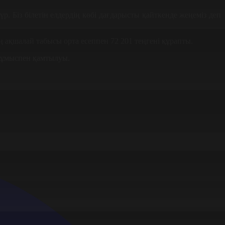
. Біз білетін елдердің көбі дағдарысты қайткенде жеңеміз деп
ң ақшалай табысы орта есеппен 72 201 теңгені құрапты.
 жұмыспен қамтылуы.