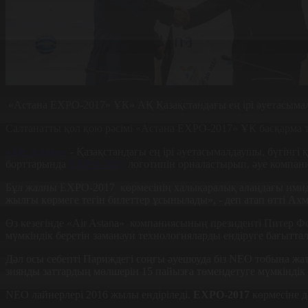
«Астана EXPO-2017» ҰК» АҚ Қазақстандағы ең ірі әуетасыма
Салтанатты қол қою рәсімі «Астана EXPO-2017» ҰК басқарма 
«Air Astana»
- Қазақстандағы ең ірі әуетасымалдаушы, бүгінгі
борттарында
EXPO-2017
логотипін орналастырып, әуе компан
Бұл жалпы EXPO-2017 көрмесінің халықаралық алаңдағы имидж
жылғы көрмеге тегін билеттер ұсынылады», - деп атап өтті Ах
Өз кезегінде «Air Astana» компаниясының президенті Питер 
мүмкіндік беретін заманауи технологияларды ендіруге бағытт
Дәл осы себепті Париждегі соңғы әуешоуда біз NEО тобына жа
зиянды заттардың мөлшерін 15 пайызға төмендетуге мүмкіндік 
NEО лайнерлері 2016 жылы ендіріледі.
EXPO-2017
көрмесіне д