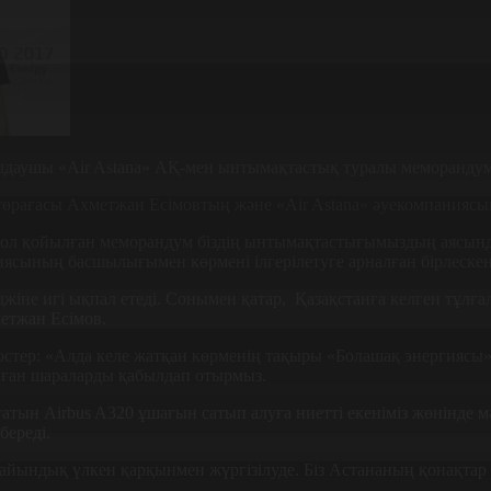
лдаушы «Air Astana» АҚ-мен ынтымақтастық туралы меморандум
төрағасы Ахметжан Есімовтың және «Air Astana» әуекомпаниясы
 қол қойылған меморандум біздің ынтымақтастығымыздың аясында
иясының басшылығымен көрмені ілгерілетуге арналған бірлескен
іне игі ықпал етеді. Сонымен қатар, Қазақстанға келген тұлға
метжан Есімов.
Фостер: «Алда келе жатқан көрменің тақыры «Болашақ энергияс
алған шараларды қабылдап отырмыз.
татын Airbus A320 ұшағын сатып алуға ниетті екеніміз жөнінде
береді.
айындық үлкен қарқынмен жүргізілуде. Біз Астананың қонақтар алд