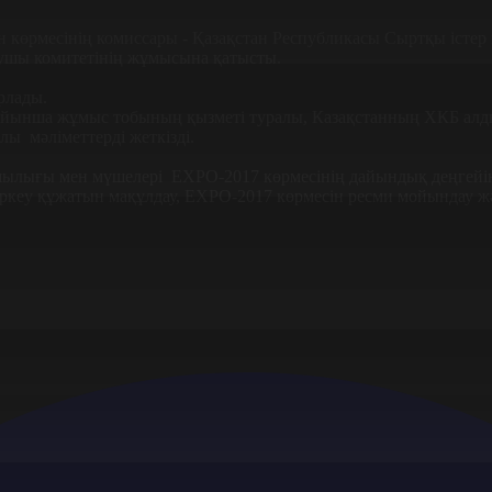
рмесінің комиссары - Қазақстан Республикасы Сыртқы істер м
ушы комитетінің жұмысына қатысты.
рлады.
бойынша жұмыс тобының қызметі туралы, Казақстанның ХКБ алд
ы мәліметтерді жеткізді.
лығы мен мүшелері EXPO-2017 көрмесінің дайындық деңгейіне
іркеу құжатын мақұлдау, EXPO-2017 көрмесін ресми мойындау 