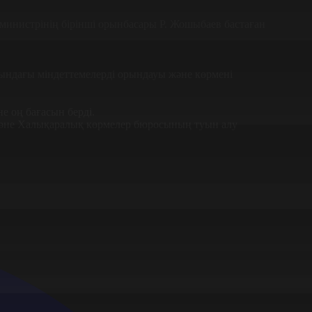
инистрінің бірінші орынбасары Р. Жошыбаев бастаған
ындағы міндеттемелерді орындауы және көрмені
 оң бағасын берді.
және Халықаралық көрмелер бюросының туын алу