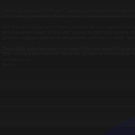
Париж қаласында EXPO-2017 Халықаралық мамандандырылған кө
қазақстандық делегация Халықаралық көрмелер бюросы Атқар
Бұл туралы Сыртқы істер министрлігінің баспасөз қызметі хаба
Делегация жетекшісі EXPO-2017 көрмесіне шетелдік қатысу 
ұйымдастырудың құқықтық негіздермен қамтамасыз етілуі турал
Таныстыру қорытындысы бойынша Атқарушы комитеттің басшы
2014 жылдың маусымында 155-ші Бас ассамблея отырысында т
жоспарлануда.
Бөлісу