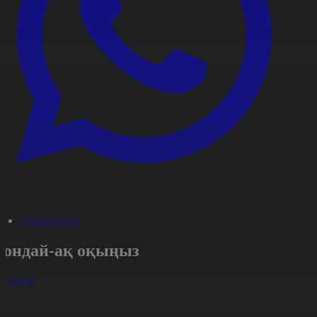
#Экономика
Сондай-ақ оқыңыз
арлығы