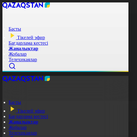
Басты
Тікелей эфир
Бағдарлама кестесі
Жаңалықтар
Жобалар
Телехикаялар
Басты
Тікелей эфир
Бағдарлама кестесі
Жаңалықтар
Жобалар
Телехикаялар