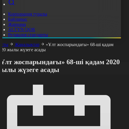
Корпорация туралы
Байланыс
Жарнама
ALTYN QOR
Редакция стандарты
асты
Жаңалықтар
«Ұлт жоспарындағы» 68-ші қадам
020 жылы жүзеге асады
«Ұлт жоспарындағы» 68-ші қадам 2020
жылы жүзеге асады