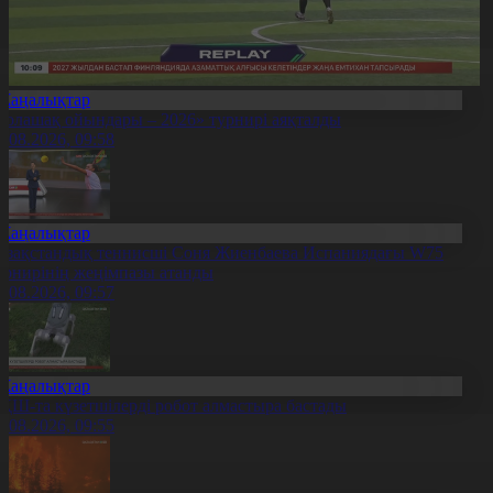
Жаңалықтар
Болашақ ойындары – 2026» турнирі аяқталды
0.08.2026, 09:58
Жаңалықтар
азақстандық теннисші Соня Жиенбаева Испаниядағы W75
урнирінің жеңімпазы атанды
0.08.2026, 09:57
Жаңалықтар
ҚШ-та күзетшілерді робот алмастыра бастады
0.08.2026, 09:55