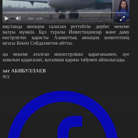
0:00
/ 0:00
азақстанда авиация саласын реттейтін дербес мекеме
ұрылуы мүмкін. Бұл туралы Инвестициялар және даму
инистрлігіне қарасты Азаматтық авиация комитетінің
өрағасы Бекен Сейдахметов айтты.
аңа мекеме аталған министрлікке қарағанымен, әуе
асымалын қадағалап, қосымша қаржы табумен айналысады.
улат АБИБУЛЛАЕВ
өлісу