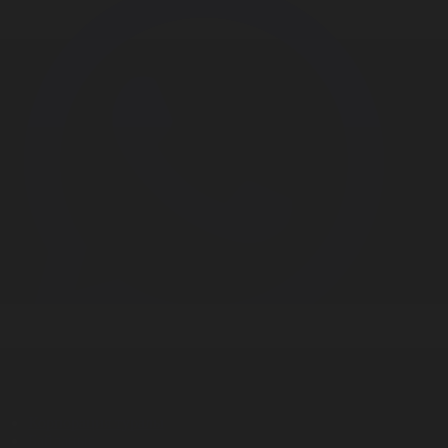
Корпорация туралы
Байланыс