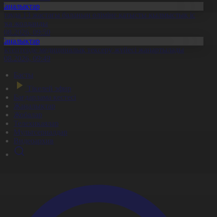
Жаңалықтар
қтауда 13 жастағы баланың өліміне қатысты қылмыстық іс
отқа жолданды
0.08.2026, 09:50
Жаңалықтар
ектептерде медициналық тексеру жүйесі жаңартылады
0.08.2026, 09:49
Басты
Тікелей эфир
Бағдарлама кестесі
Жаңалықтар
Жобалар
Телехикаялар
Мультсериалдар
Видеоархив