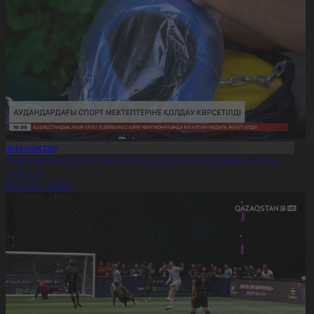
Жаңалықтар
қтөбе облысы аудандарындағы спорт мектептеріне қолдау
өрсетілді
0.08.2026, 09:58