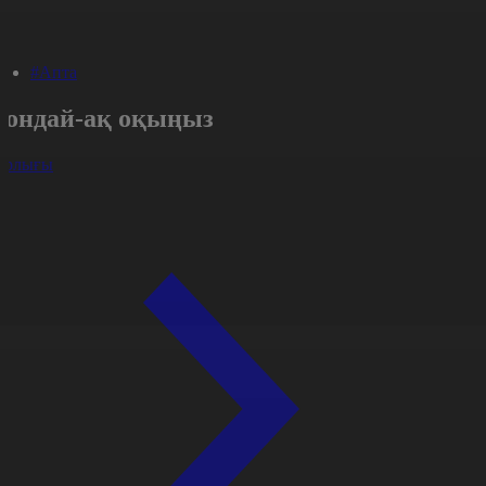
#Апта
Сондай-ақ оқыңыз
арлығы