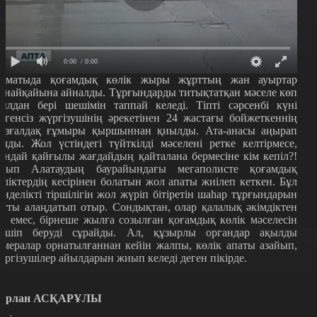
0:00
/ 0:00
лматыда қоғамдық көлік жыры жұрттың жан ауыртар
анайқайына айналды. Тұрғындарды титықтатқан мәселе көп
ылдан бері шешімін таппай келеді. Тіпті сәрсенбі күні
үгенсіз жүргізушінің әрекетінен 24 жастағы бойжеткеннің
ызғалдақ ғұмыры қыршыннан қиылды. Ата-анасы аңырап
алды. Жол үстіндегі түйткілді мәселені ретке келтірмесе,
ұндай қайғылы жағдайдың қайталана бермесіне кім кепіл?!
лып Алатаудың баурайындағы мегаполисте қоғамдық
өліктердің кесірінен болатын жол апаты жиілеп кеткен. Бұл
үнделікті тіршілігін жол жүріп бітіретін шаһар тұрғындарын
атты алаңдатып отыр. Сондықтан, олар қалалық әкімдіктен
ір емес, бірнеше жылға созылған қоғамдық көлік мәселесін
ешіп беруді сұрайды. Ал, құзырлы органдар ақылды
амералар орнатылғаннан кейін жалпы, көлік апаты азайып,
үргізушілер айылдарын жиып келеді деген пікірде.
ұрлан АСҚАРҰЛЫ