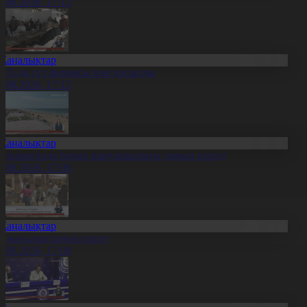
7.08.2026, 17:13
Жаңалықтар
ҚО-да сүт фермасы іске қосылды
7.08.2026, 17:12
Жаңалықтар
үпқарағанда балық шаруашылығы дамып келеді
7.08.2026, 17:09
Жаңалықтар
л жаңалықтарына шолу
7.08.2026, 17:08