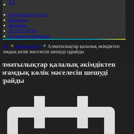
Корпорация туралы
Байланыс
Жарнама
ALTYN QOR
Редакция стандарты
асты
Жаңалықтар
Алматылықтар қалалық әкімдіктен
оғамдық көлік мәселесін шешуді сұрайды
Алматылықтар қалалық әкімдіктен
қоғамдық көлік мәселесін шешуді
сұрайды