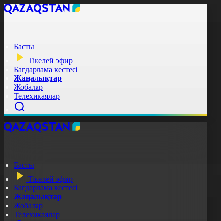
Басты
Тікелей эфир
Бағдарлама кестесі
Жаңалықтар
Жобалар
Телехикаялар
Басты
Тікелей эфир
Бағдарлама кестесі
Жаңалықтар
Жобалар
Телехикаялар