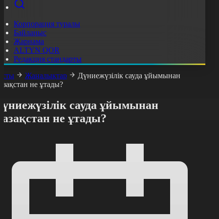
Корпорация туралы
Байланыс
Жарнама
ALTYN QOR
Редакция стандарты
асты
Жаңалықтар
Дүниежүзілік сауда ұйымынан
азақстан не ұтады?
Дүниежүзілік сауда ұйымынан
Қазақстан не ұтады?