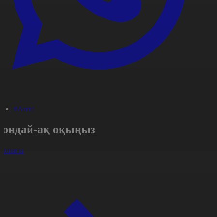
#Апта
Сондай-ақ оқыңыз
арлығы