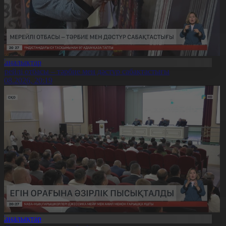
Жаңалықтар
ерейлі отбасы – тәрбие мен дәстүр сабақтастығы
7.08.2026, 20:19
Жаңалықтар