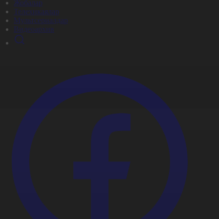
Жобалар
Телехикаялар
Мультсериалдар
Видеоархив