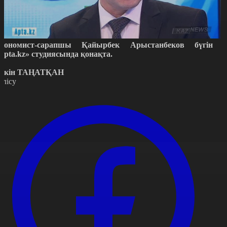
кономист-сарапшы Қайырбек Арыстанбеков бүгін
Apta.kz» студиясында қонақта.
ркін ТАҢАТҚАН
өлісу