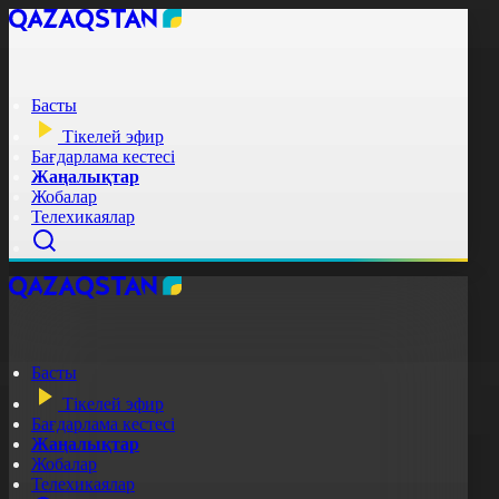
Басты
Тікелей эфир
Бағдарлама кестесі
Жаңалықтар
Жобалар
Телехикаялар
Басты
Тікелей эфир
Бағдарлама кестесі
Жаңалықтар
Жобалар
Телехикаялар