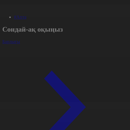
#Апта
Сондай-ақ оқыңыз
Барлығы