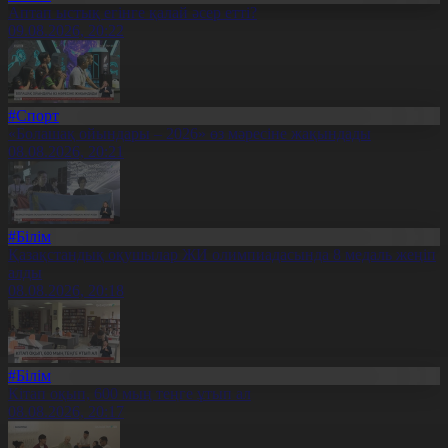
Аптап ыстық егінге қалай әсер етті?
09.08.2026, 20:22
#Спорт
«Болашақ ойындары – 2026» өз мәресіне жақындады
08.08.2026, 20:21
#Білім
Қазақстандық оқушылар ЖИ олимпиадасында 8 медаль жеңіп
алды
08.08.2026, 20:18
#Білім
Кітап оқып, 600 мың теңге ұтып ал
08.08.2026, 20:17