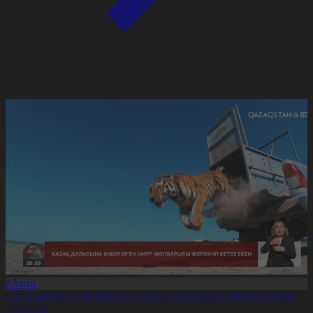
#Апта
«Іле-Балқаш» резерватында Амур жолбарысы табиғи ортаға
жіберілді