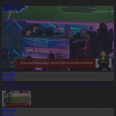
09.08.2026, 20:38
#Спорт
#Апта
«Болашақ ойындары»: Биылғы турнир несімен ерекшеленді?
09.08.2026, 20:31
#Қоғам
#Апта