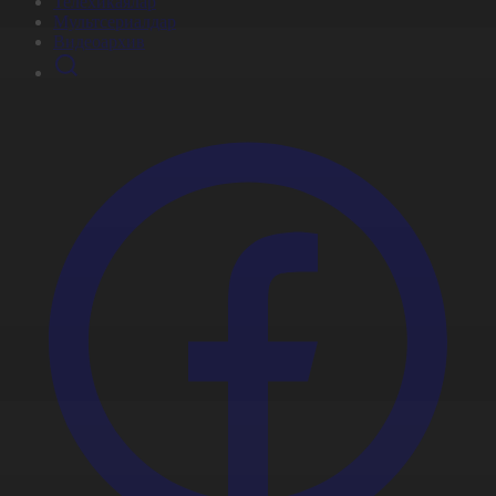
Телехикаялар
Мультсериалдар
Видеоархив