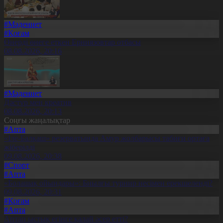
#Мәдениет
#Қоғам
Өнерді өнеге еткен Ерниязовтар отбасы
08.08.2026, 20:16
#Мәдениет
Дәстүр мен креатив
08.08.2026, 20:13
Соңғы жаңалықтар
#Апта
«Іле-Балқаш» резерватында Амур жолбарысы табиғи ортаға
жіберілді
09.08.2026, 20:38
#Спорт
#Апта
«Болашақ ойындары»: Биылғы турнир несімен ерекшеленді?
09.08.2026, 20:31
#Қоғам
#Апта
Аптап ыстық егінге қалай әсер етті?