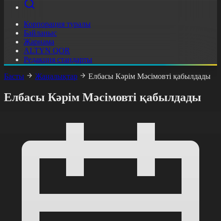
Корпорация туралы
Байланыс
Жарнама
ALTYN QOR
Редакция стандарты
Басты
Жаңалықтар
Елбасы Кәрім Мәсімовті қабылдады
Елбасы Кәрім Мәсімовті қабылдады