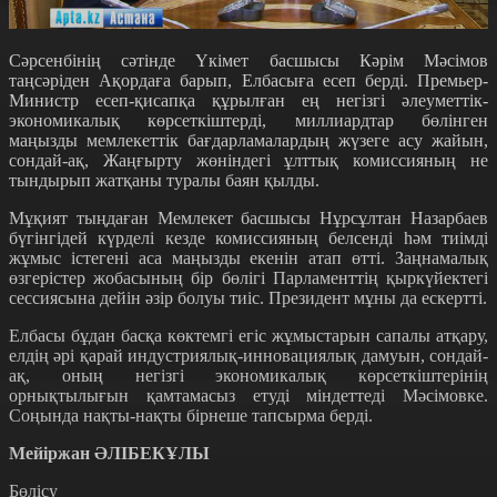
Сәрсенбінің сәтінде Үкімет басшысы Кәрім Мәсімов
таңсәріден Ақордаға барып, Елбасыға есеп берді. Премьер-
Министр есеп-қисапқа құрылған ең негізгі әлеуметтік-
экономикалық көрсеткіштерді, миллиардтар бөлінген
маңызды мемлекеттік бағдарламалардың жүзеге асу жайын,
сондай-ақ, Жаңғырту жөніндегі ұлттық комиссияның не
тындырып жатқаны туралы баян қылды.
Мұқият тыңдаған Мемлекет басшысы Нұрсұлтан Назарбаев
бүгінгідей күрделі кезде комиссияның белсенді һәм тиімді
жұмыс істегені аса маңызды екенін атап өтті. Заңнамалық
өзгерістер жобасының бір бөлігі Парламенттің қыркүйектегі
сессиясына дейін әзір болуы тиіс. Президент мұны да ескертті.
Елбасы бұдан басқа көктемгі егіс жұмыстарын сапалы атқару,
елдің әрі қарай индустриялық-инновациялық дамуын, сондай-
ақ, оның негізгі экономикалық көрсеткіштерінің
орнықтылығын қамтамасыз етуді міндеттеді Мәсімовке.
Соңында нақты-нақты бірнеше тапсырма берді.
Мейіржан ӘЛІБЕКҰЛЫ
Бөлісу