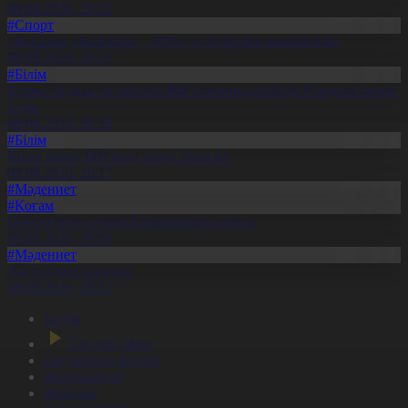
09.08.2026, 20:22
#Спорт
«Болашақ ойындары – 2026» өз мәресіне жақындады
08.08.2026, 20:21
#Білім
Қазақстандық оқушылар ЖИ олимпиадасында 8 медаль жеңіп
алды
08.08.2026, 20:18
#Білім
Кітап оқып, 600 мың теңге ұтып ал
08.08.2026, 20:17
#Мәдениет
#Қоғам
Өнерді өнеге еткен Ерниязовтар отбасы
08.08.2026, 20:16
#Мәдениет
Дәстүр мен креатив
08.08.2026, 20:13
Басты
Тікелей эфир
Бағдарлама кестесі
Жаңалықтар
Жобалар