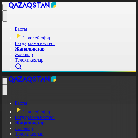
Басты
Тікелей эфир
Бағдарлама кестесі
Жаңалықтар
Жобалар
Телехикаялар
Басты
Тікелей эфир
Бағдарлама кестесі
Жаңалықтар
Жобалар
Телехикаялар