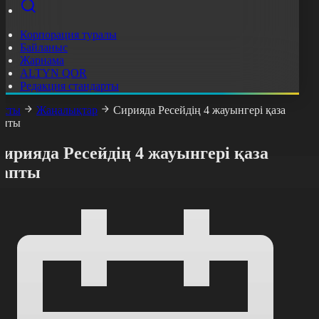
Корпорация туралы
Байланыс
Жарнама
ALTYN QOR
Редакция стандарты
асты
Жаңалықтар
Сирияда Ресейдің 4 жауынгері қаза
апты
ирияда Ресейдің 4 жауынгері қаза
тапты