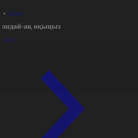
#Әлем
Сондай-ақ оқыңыз
арлығы