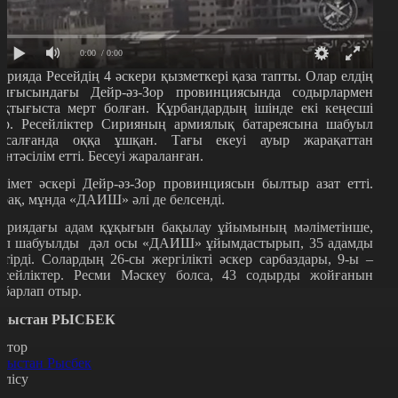
0:00
/ 0:00
ирияда Ресейдің 4 әскери қызметкері қаза тапты. Олар елдің
ығысындағы Дейр-әз-Зор провинциясында содырлармен
ақтығыста мерт болған. Құрбандардың ішінде екі кеңесші
ар. Ресейліктер Сирияның армиялық батареясына шабуыл
асалғанда оққа ұшқан. Тағы екеуі ауыр жарақаттан
антәсілім етті. Бесеуі жараланған.
кімет әскері Дейр-әз-Зор провинциясын былтыр азат етті.
ірақ, мұнда «ДАИШ» әлі де белсенді.
ириядағы адам құқығын бақылау ұйымының мәліметінше,
ұл шабуылды дәл осы «ДАИШ» ұйымдастырып, 35 адамды
лтірді. Солардың 26-сы жергілікті әскер сарбаздары, 9-ы –
есейліктер. Ресми Мәскеу болса, 43 содырды жойғанын
абарлап отыр.
рыстан РЫСБЕК
втор
рыстан Рысбек
өлісу