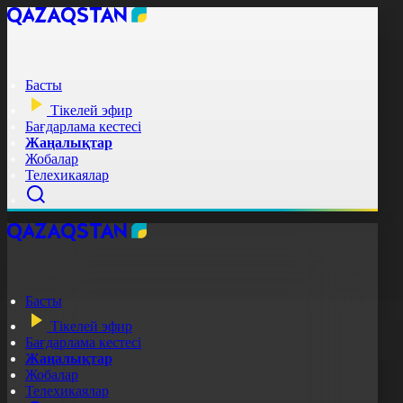
Басты
Тікелей эфир
Бағдарлама кестесі
Жаңалықтар
Жобалар
Телехикаялар
Басты
Тікелей эфир
Бағдарлама кестесі
Жаңалықтар
Жобалар
Телехикаялар