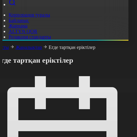
Корпорация туралы
Байланыс
Жарнама
ALTYN QOR
Редакция стандарты
асты
Жаңалықтар
Егде тартқан еріктілер
где тартқан еріктілер