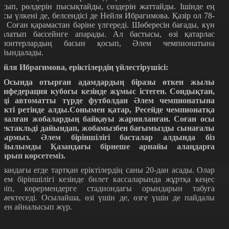
осып, рөлдерін пысықтайды, сөздерін жаттайды. Ішінде ең
асы үлкені де, белсендісі де Нейля Ибрагимова. Қазір ол 78-
е. Соған қарамастан бәріне үлгереді. Шөбересін бағады, күн
ралатып бассейнге апарады. Ал бастысы, өзі қатарлас
олонтерлардың басын қосып, Әлем чемпионатына
айындалады.
ейля Ибрагимова, еріктілердің үйлестірушісі:
 Осында отырған адамдардың біразы өткен жылы
онфедерация кубогы кезінде жұмыс істеген. Сондықтан,
ізді автоматты түрде футболдан Әлем чемпионатына
рікті ретінде алды.Сонымен қатар, Ресейде чемпионатқа
рналған жобалардың байқауы жарияланған. Соған осы
пектакльді дайындап, жобамызбен бағымызды сынағалы
тырмыз. Әлем біріншілігі басталар алдында біз
ойылымды Қазандағы бірнеше арнайы алаңдарға
парып көрсетеміз.
азандағы егде тартқан еріктілердің саны 20-дан асады. Олар
лем біріншілігі кезінде билет кассаларында жұртқа кеңес
еріп, көрермендерге стадиондағы орындарын табуға
өмектеседі. Осылайша, өзі үшін де, өзге үшін де пайдалы
спен айналысып жүр.