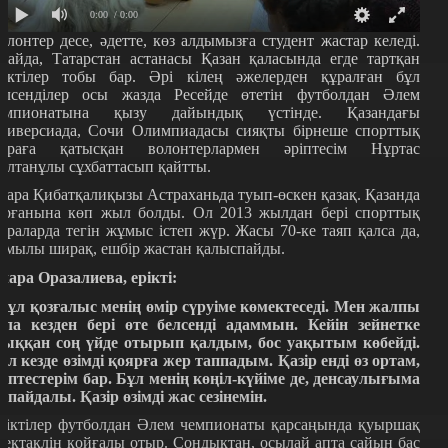
0:00
/ 0:00
олонтер десе, әдетте, көз алдымызға студент жастар келеді.
лайда, Татарстан астанасы Қазан қаласында егде тартқан
ріктілер тобы бар. Әрі кілең әжелерден құралған бұл
елсенділер осы жазда Ресейде өтетін футболдан Әлем
емпионатына қызу дайындық үстінде. Қазандағы
ниверсиада, Сочи Олимпиадасы сияқты бірнеше спорттық
араға қатысқан волонтерлармен әріптесім Нұртас
олтанұлы сұхбаттасып қайтты.
лара Қибатқалиқызы Астраханьда туып-өскен қазақ. Қазанда
ұрғанына көп жыл болды. Ол 2013 жылдан бері спорттық
араларда тегін жұмыс істеп жүр. Жасы 70-ке таяп қалса да,
имылы ширақ, ешбір жастан қалыспайды.
лара Оразалиева, ерікті:
 Бұл қозғалыс менің өмір сүруіме көмектеседі. Мен жалпы
ала кезден бері өте белсенді адаммын. Кейін зейнетке
ыққан соң үйде отырып қалдым, бос уақытым көбейді.
ол кезде өзімді қоярға жер таппадым. Қазір енді өз ортам,
ріптестерім бар. Бұл менің көңіл-күйіме де, денсаулығыма
а пайдалы. Қазір өзімді жас сезінемін.
ріктілер футболдан Әлем чемпионаты қарсаңында қуыршақ
пектаклін қойғалы отыр. Сондықтан, осылай апта сайын бас