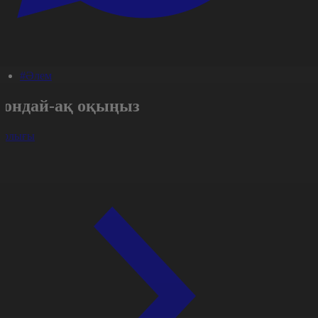
#Әлем
Сондай-ақ оқыңыз
арлығы