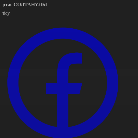
ұртас СОЛТАНҰЛЫ
өлісу