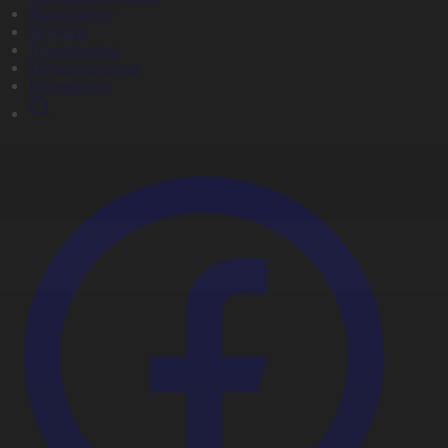
Жаңалықтар
Жобалар
Телехикаялар
Мультсериалдар
Видеоархив