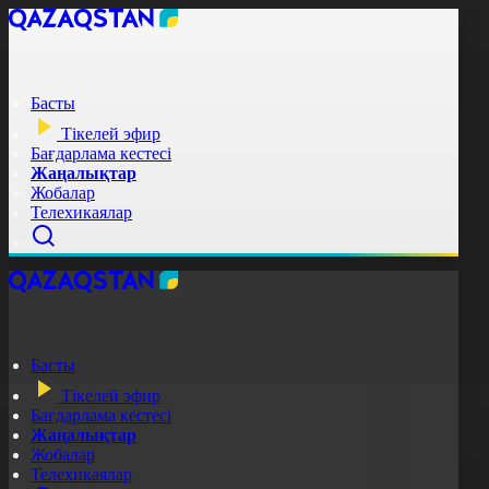
Басты
Тікелей эфир
Бағдарлама кестесі
Жаңалықтар
Жобалар
Телехикаялар
Басты
Тікелей эфир
Бағдарлама кестесі
Жаңалықтар
Жобалар
Телехикаялар