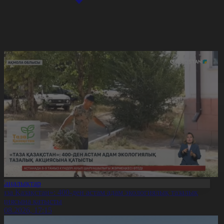
Жаңалықтар
Таза Қазақстан»: 400-ден астам адам экологиялық тазалық
кциясына қатысты
7.08.2026, 17:15