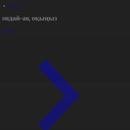
#Әлем
Сондай-ақ оқыңыз
арлығы