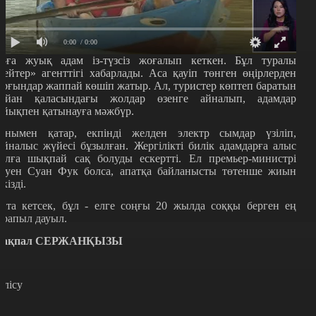
0:00
/ 0:00
0-ға жуық адам із-түзсіз жоғалып кеткен. Бұл туралы
Рейтер» агенттігі хабарлады. Аса қауіп төнген өңірлерден
ұрғындар жаппай көшіп жатыр. Ал, туристер көптеп баратын
ойан қаласындағы жолдар өзенге айналып, адамдар
айықпен қатынауға мәжбүр.
онымен қатар, екпінді желден электр сымдар үзіліп,
айналыс жүйесі бұзылған. Жергілікті билік адамдарға алыс
олға шықпай сақ болуды ескертті. Ел премьер-министрі
гуен Суан Фук болса, апатқа байланысты төтенше жиын
ткізді.
йта кетсек, бұл - елге соңғы 20 жылда соққы берген ең
ұрапыл дауыл.
ақпал СЕРЖАНҚЫЗЫ
өлісу