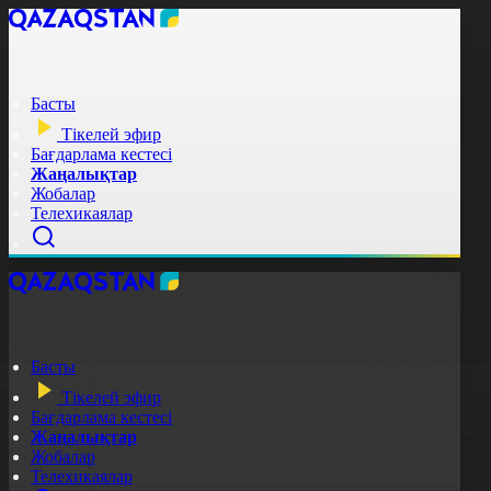
Басты
Тікелей эфир
Бағдарлама кестесі
Жаңалықтар
Жобалар
Телехикаялар
Басты
Тікелей эфир
Бағдарлама кестесі
Жаңалықтар
Жобалар
Телехикаялар