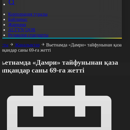
Корпорация туралы
Байланыс
Жарнама
ALTYN QOR
Редакция стандарты
асты
Жаңалықтар
Вьетнамда «Дамри» тайфунынан қаза
апқандар саны 69-ға жетті
Вьетнамда «Дамри» тайфунынан қаза
апқандар саны 69-ға жетті