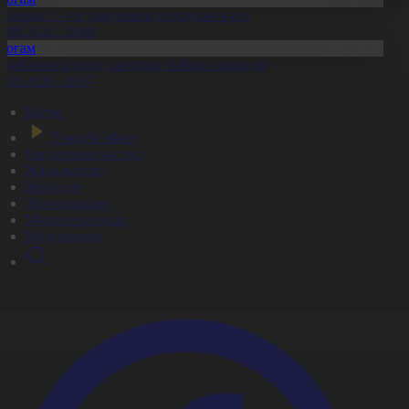
ұрылыс — ел дамуының қозғаушы күші
8.08.2026, 20:09
Қоғам
идай импортына уақытша тыйым салынды
8.08.2026, 20:07
Басты
Тікелей эфир
Бағдарлама кестесі
Жаңалықтар
Жобалар
Телехикаялар
Мультсериалдар
Видеоархив