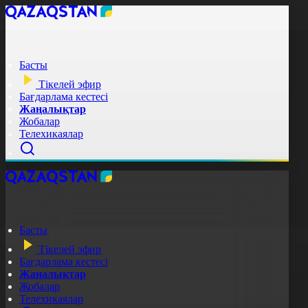
Басты
Тікелей эфир
Бағдарлама кестесі
Жаңалықтар
Жобалар
Телехикаялар
Басты
Тікелей эфир
Бағдарлама кестесі
Жаңалықтар
Жобалар
Телехикаялар