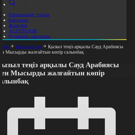
Корпорация туралы
Байланыс
Жарнама
ALTYN QOR
Редакция стандарты
асты
Жаңалықтар
Қызыл теңіз арқылы Сауд Арабиясы
ен Мысырды жалғайтын көпір салынбақ
Қызыл теңіз арқылы Сауд Арабиясы
мен Мысырды жалғайтын көпір
салынбақ