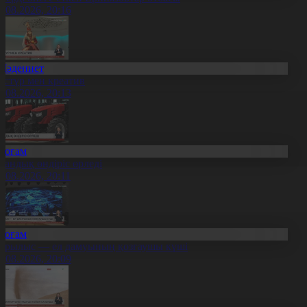
8.08.2026, 20:16
Мәдениет
әстүр мен креатив
8.08.2026, 20:13
Қоғам
тандық өндіріс өрледі
8.08.2026, 20:11
Қоғам
ұрылыс — ел дамуының қозғаушы күші
8.08.2026, 20:09