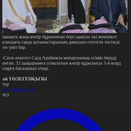
олашақта жаңа көпір бұрынннан бері одақтас екі мемлекет
расындағы сауда қатынастарының дамуына септігін тигізеді
еген үміт бар.
с-Сиси өткелге Сауд Арабиясы монархының есімін беруді
сынған. 32 шақырымға созылатын көпір құрылысы 3-4 млрд
олларға бағаланып отыр.
рай ТӨЛЕГЕНҚЫЗЫ
втор
рай Төлегенқызы
өлісу