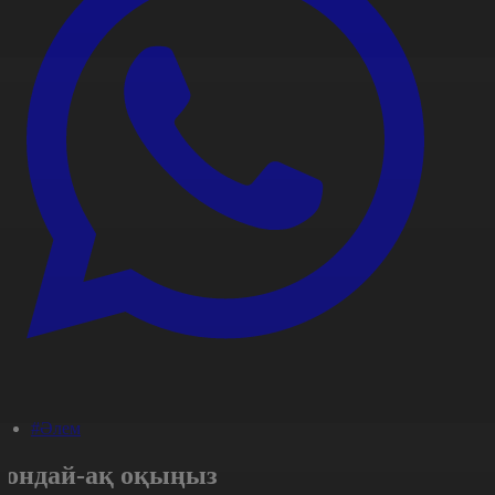
#Әлем
Сондай-ақ оқыңыз