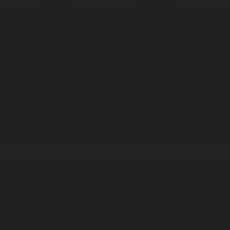
Корпорация туралы
Байланыс
Дистрибуция
Жарнама