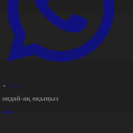
#Әлем
Сондай-ақ оқыңыз
арлығы