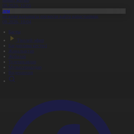
алынып жатыр
7.08.2026, 10:05
Әлем
ран кеме қатынасы ережесін қайта қарастырмақ
7.08.2026, 10:04
Басты
Тікелей эфир
Бағдарлама кестесі
Жаңалықтар
Жобалар
Телехикаялар
Мультсериалдар
Видеоархив