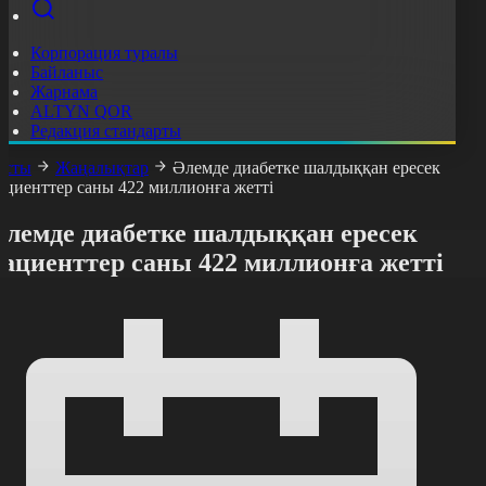
Корпорация туралы
Байланыс
Жарнама
ALTYN QOR
Редакция стандарты
асты
Жаңалықтар
Әлемде диабетке шалдыққан ересек
ациенттер саны 422 миллионға жетті
Әлемде диабетке шалдыққан ересек
пациенттер саны 422 миллионға жетті