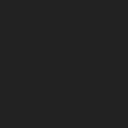
Корпорация туралы
Байланыс
Дистрибуция
Жарнама
Редакция стандарты