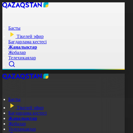
Басты
Тікелей эфир
Бағдарлама кестесі
Жаңалықтар
Жобалар
Телехикаялар
Басты
Тікелей эфир
Бағдарлама кестесі
Жаңалықтар
Жобалар
Телехикаялар