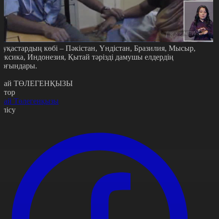
ауқастардың көбі – Пәкістан, Үндістан, Бразилия, Мысыр,
ексика, Индонезия, Қытай тәрізді дамушы елдердің
ұрғындары.
рай ТӨЛЕГЕНҚЫЗЫ
втор
рай Төлегенқызы
өлісу