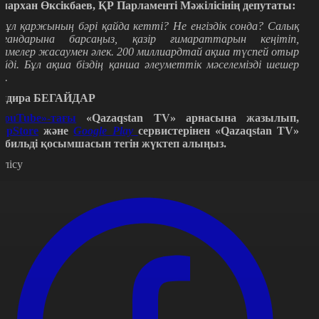
мархан Өксікбаев, ҚР Парламенті Мәжілісінің депутаты:
Бұл қаржының бәрі қайда кетті? Не енгіздік сонда? Салық
ргандарына барсаңыз
,
қазір ғимараттарын кеңітіп,
өлмелер жасаумен әлек. 200 м
иллиард
тай ақша түспей отыр
ейді. Бұл ақша біздің қанша әлеуметтік мәселемізді шеш
ер
і.
ндира БЕГАЙДАР
YouTube»-тағы
«Qazaqstan TV» арнасына жазылып,
ppStore
және
Google Play
сервистерінен «Qazaqstan TV»
обильді қосымшасын тегін жүктеп алыңыз.
өлісу