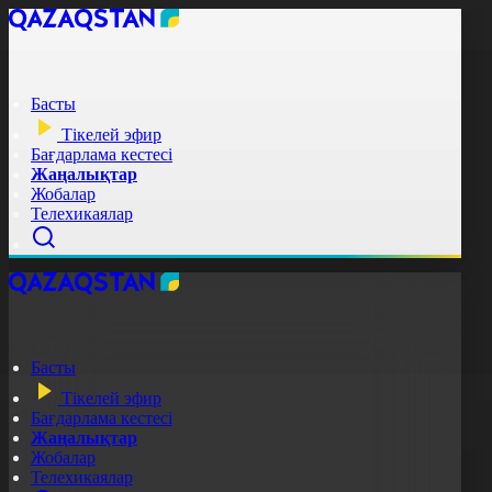
Басты
Тікелей эфир
Бағдарлама кестесі
Жаңалықтар
Жобалар
Телехикаялар
Басты
Тікелей эфир
Бағдарлама кестесі
Жаңалықтар
Жобалар
Телехикаялар