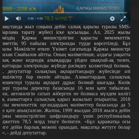
0:00
/ 0:00
азақстанда жыл соңына дейін салық қарызы туралы SMS-
абарлама тарату жүйесі іске қосылады. Ал, 2025 жылы
ліміздің Қаржы министрлігіне қарасты мемлекеттік
ызметтің 95 пайызы электронды түрде көрсетіледі. Бұл
уралы Мәжілісте өткен Үкімет сағатында Қаржы министрі
лихан Смайылов айтты. Оның мәліметінше, алдағы уақытта
алық және кедендік алымдарды үйден шықпай-ақ төлеп,
ұжаттарды электронды жүйеде рәсімдеу қолжетімді болмақ.
л, депутаттар салықтың ақпараттандыру жүйесінде әлі
емшіліктер бар екенін айтады. Азаматтардың салықтық
ерешектері туралы ақпарат дұрыс болмай шығады. Көлік
елері туралы деректер базасында 16 млн қате табылған.
ғни, автокөлігін сатып жіберген не болмаса мүлдем көлігі
оқ азаматтарға салықтық қарыз жазылып отырыпты. 2018
ылы мемлекеттік органдардың мәліметтер базасында да 5
лн қате анықталған. Жалпы, 1999 жылдан 2018 жылға дейін
аржы министрлігіне цифрландыру үшін республикалық
юджеттен 78,5 млрд теңге бөлінген. «Бұл қаражатқа осы
үнге дейін барлық межені орындап, мақсатқа жетуге болар
ді», - дейді депутаттар.