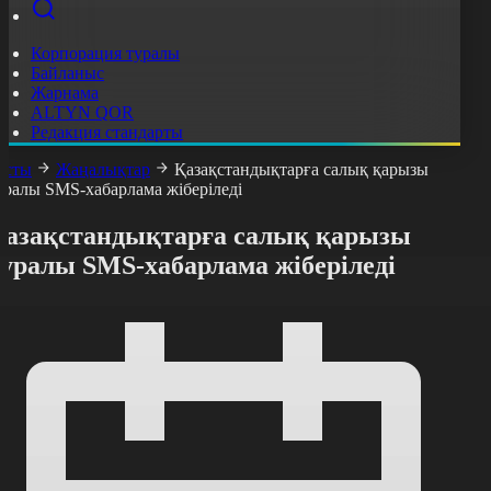
Корпорация туралы
Байланыс
Жарнама
ALTYN QOR
Редакция стандарты
асты
Жаңалықтар
Қазақстандықтарға салық қарызы
уралы SMS-хабарлама жіберіледі
Қазақстандықтарға салық қарызы
туралы SMS-хабарлама жіберіледі