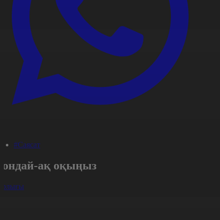
#Саясат
Сондай-ақ оқыңыз
арлығы