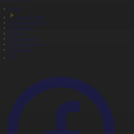
Басты
Тікелей эфир
Бағдарлама кестесі
Жаңалықтар
Жобалар
Телехикаялар
Мультсериалдар
Видеоархив