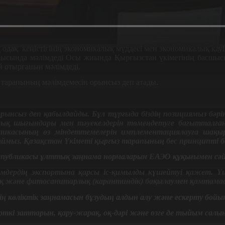
одақ кеңістігінің экономикалық мүддесі мен экономикалық қауі
ысында мәлімдеді Осы жиында Қырғызстан үкіметінің басшыс
й отырғанын мәлімдеді.
тарапының мәлімдемесін орынсыз деп атады.
сыз деп қабылдайды. Бұл тұрғыда біздің позициямыз бәріне б
лық шығындары мен тәуекелдерін төмендетуге бағытталған
бликасының өз міндеттемелерін имплементациялауға ша
лаймыз. Қазақстан Үкіметі қырғыз тарапының бес принципті
спубликасы ұлттық заңнама нормаларын ЕАЭО құқығымен сәйк
өнімдердің экспортына қарсы іс-қимылды күшейтуі қажет
қ және фитосанитарлық (карантиндік) бақылаумен қамтамас
ің көліктік заңнамасын бұзудың алдын алу және ескерту бой
ірткі заттарын, қару-жарақ, оқ-дәрі және өзге де тыйым сал