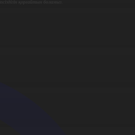
іпсіздігін қорғайтын боламыз
.