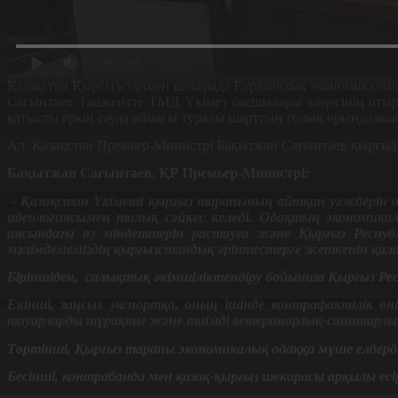
0:00
/ 0:00
Қазақстан Қырғызстанмен шекарада Еуразиялық экономикалық 
Сағынтаев Ташкентте ТМД Үкімет басшылары кеңесінің отыр
қатысты еркін сауда аймағы туралы шарттың толық орындалма
Ал, Қазақстан Премьер-Министрі Бақытжан Сағынтаев қырғыз 
Бақытжан Сағынтаев, ҚР Премьер-Министрі:
- Қазақстан Үкіметі қырғыз тарапының айтқан уәждерін орын
идеологиясымен толық сәйкес келеді. Одақтың экономика
аясындағы өз міндеттерін растауға және Қырғыз Респу
мәлімдемеміздің қырғызстандық әріптестерге жеткенін қа
Біріншіден, салықтық әкімшіліктендіру бойынша Қырғыз Ре
Екінші, заңсыз экспортқа, оның ішінде контрафактілік 
тауарларды тұрақты және тиімді ветеринарлық-санитарлы
Төртінші, Қырғыз тарапы экономикалық одаққа мүше елдерд
Бесінші, контрабанда мен қазақ-қырғыз шекарасы арқылы ес