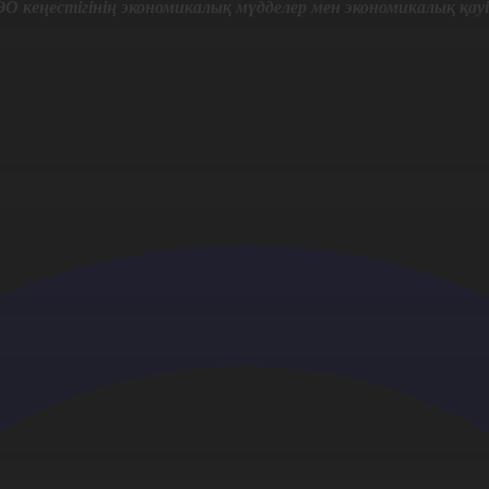
АЭО кеңестігінің экономикалық мүдделер мен экономикалық қау