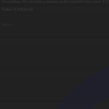
Осылайша, біз өзіміздің ұлттық мүдделерімізді ғана емес, Е
Ғабит Ұ
ЗАҚБАЙ
Бөлісу