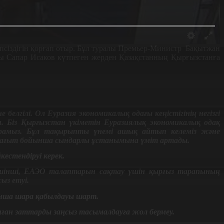
псіздігін қорғап отыр. Бұл туралы Премьер-Министр Бақытжан
ы Сапар Исаков күтпеген жерден Қазақстанның Қырғызстанға
елгілі. Ол Еуразия экономикалық одағы кеңістігінің негізгі
. Біз Қырғызстан үкіметін Еуразиялық экономикалық одақ
қырамыз. Бұл тақырыпты үнемі ашық айтып келеміз және
 бағыт бойынша сындарлы ұстанымына үміт артады.
естендіруі керек.
. Үшінші, ЕАЭО талаптарын сақтау үшін қырғыз тарапының
ыз етуі.
ынша шара қабылдауы шарт.
ынған заттарды заңсыз тасымалдауға жол бермеу.