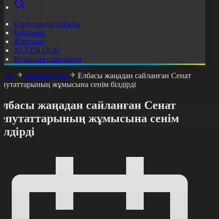
Корпорация туралы
Байланыс
Жарнама
ALTYN QOR
Редакция стандарты
асты
Жаңалықтар
Елбасы жаңадан сайланған Сенат
епутаттарының жұмысына сенім білдірді
Елбасы жаңадан сайланған Сенат
депутаттарының жұмысына сенім
ілдірді