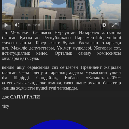
0:00
/ 0:00
үгін Мемлекет басшысы Нұрсұлтан Назарбаев алтыншы
айланған Қазақстан Республикасы Парламентінің үшінші
ессиясын ашты. Бірер сағат бұрын басталған отырысқа
енат, Мәжіліс депутаттары, Үкімет мүшелері, Жоғарғы сот,
онституциялық кеңес, Орталық сайлау комиссиясы
өрағалары қатысуда.
иынды ашу барысында сөз сөйлеген Президент жаңадан
айланған Сенат депутаттарының алдағы жұмысына үлкен
енім білдірді. Сондай-ақ, Елбасы «Қазақстан-2050»
тратегиясы аясында экономика, саяси және рухани бағыттар
ойынша жұмысты күшейтуді тапсырды.
лдос
САПАРҒАЛИ
өлісу