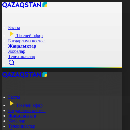
Басты
Тікелей эфир
Бағдарлама кестесі
Жаңалықтар
Жобалар
Телехикаялар
Басты
Тікелей эфир
Бағдарлама кестесі
Жаңалықтар
Жобалар
Телехикаялар