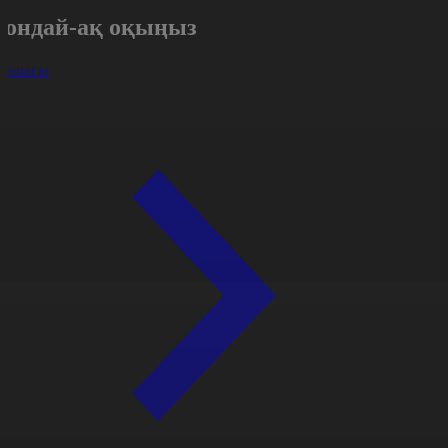
Сондай-ақ оқыңыз
арлығы