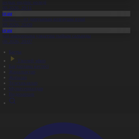
тандық өндіріс өрледі
8.08.2026, 20:11
Қоғам
ұрылыс — ел дамуының қозғаушы күші
8.08.2026, 20:09
Қоғам
идай импортына уақытша тыйым салынды
8.08.2026, 20:07
Басты
Тікелей эфир
Бағдарлама кестесі
Жаңалықтар
Жобалар
Телехикаялар
Мультсериалдар
Видеоархив