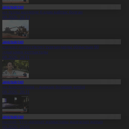
Жаңалықтар
иыл тұзды көлдерде 6 адам қайтыс болған
7.08.2026, 20:13
Жаңалықтар
резидент солтүстіктегі тұрғындарды облыстың 90
ылдығымен құттықтады
7.08.2026, 20:11
Жаңалықтар
аңа Конституция – жарқын болашақ кепілі
7.08.2026, 20:11
Жаңалықтар
ұрылтай: Үгіт-насихат жұмыстары жалғасып жатыр
7.08.2026, 20:01