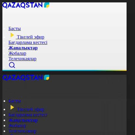
Басты
Тікелей эфир
Бағдарлама кестесі
Жаңалықтар
Жобалар
Телехикаялар
Басты
Тікелей эфир
Бағдарлама кестесі
Жаңалықтар
Жобалар
Телехикаялар