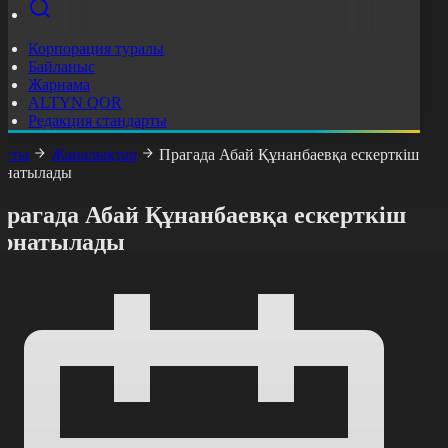
Корпорация туралы
Байланыс
Жарнама
ALTYN QOR
Редакция стандарты
асты
Жаңалықтар
Прагада Абай Құнанбаевқа ескерткіш
рнатылады
Прагада Абай Құнанбаевқа ескерткіш
орнатылады