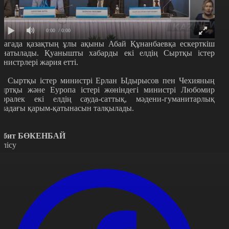
0:00
/ 0:00
рагада қазақтың ұлы ақыны Абай Құнанбаевқа ескерткіш
рнатылады. Қуанышты хабарды екі елдің Сыртқы істер
инистрлері жария етті.
Р Сыртқы істер министрі Ерлан Ыдырысов пен Чехияның
ыртқы және Еуропа істері жөніндегі министрі Любомир
аоралек екі елдің сауда-саттық, мәдени-гуманитарлық
аладағы қарым-қатынасын талқылады.
абит БӨКЕНБАЙ
өлісу