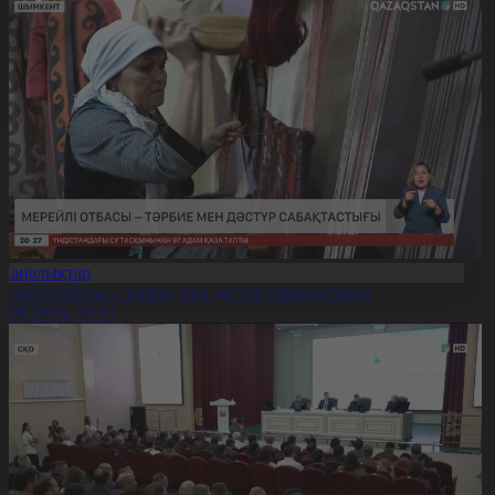
Жаңалықтар
ерейлі отбасы – тәрбие мен дәстүр сабақтастығы
7.08.2026, 20:19