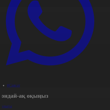
#Саясат
Сондай-ақ оқыңыз
арлығы