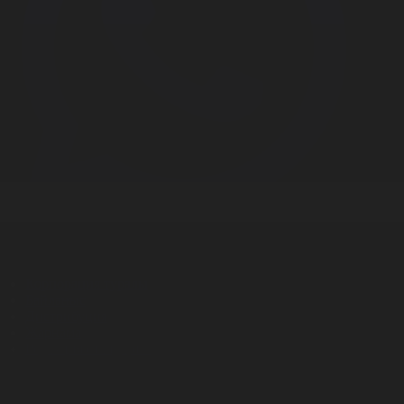
Корпорация туралы
Байланыс
Дистрибуция
Жарнама
Редакция стандарты