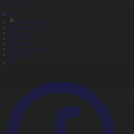
7.08.2026, 20:01
Басты
Тікелей эфир
Бағдарлама кестесі
Жаңалықтар
Жобалар
Телехикаялар
Мультсериалдар
Видеоархив