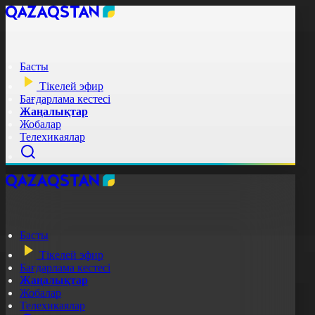
Басты
Тікелей эфир
Бағдарлама кестесі
Жаңалықтар
Жобалар
Телехикаялар
Басты
Тікелей эфир
Бағдарлама кестесі
Жаңалықтар
Жобалар
Телехикаялар