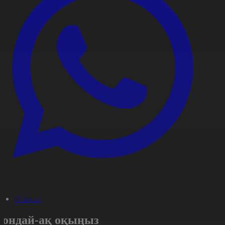
#Саясат
Сондай-ақ оқыңыз