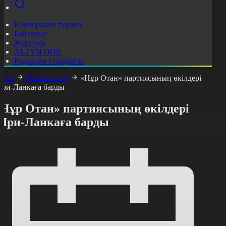
Корпорация туралы
Байланыс
Жарнама
ALTYN QOR
Редакция стандарты
асты
Жаңалықтар
«Нұр Отан» партиясының өкілдері
ри-Ланкаға барды
«Нұр Отан» партиясының өкілдері
Шри-Ланкаға барды