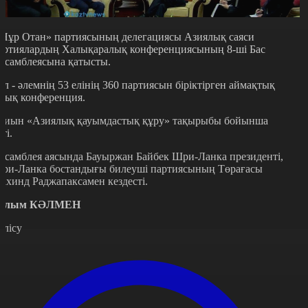
Нұр Отан» партиясының делегациясы Азиялық саяси
артиялардың Халықаралық конференциясының 8-ші Бас
ссамблеясына қатысты.
ұл - әлемнің 53 елінің 360 партиясын біріктірген аймақтық
шық конференция.
иын «Азиялық қауымдастық құру» тақырыбы бойынша
ті.
ссамблея аясында Бауыржан Байбек Шри-Ланка президенті,
ри-Ланка бостандығы билеуші партиясының Төрағасы
ахинд Раджапаксамен кездесті.
алым КӘЛМЕН
өлісу