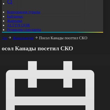
Корпорация туралы
Байланыс
Жарнама
ALTYN QOR
Редакция стандарты
асты
Жаңалықтар
Посол Канады посетил СКО
Посол Канады посетил СКО