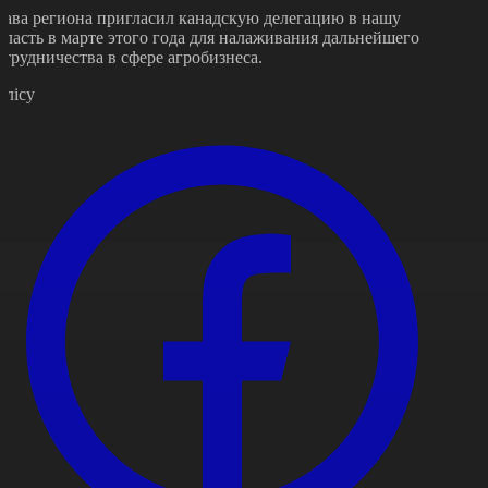
лава региона пригласил канадскую делегацию в нашу
бласть в марте этого года для налаживания дальнейшего
отрудничества в сфере агробизнеса.
өлісу