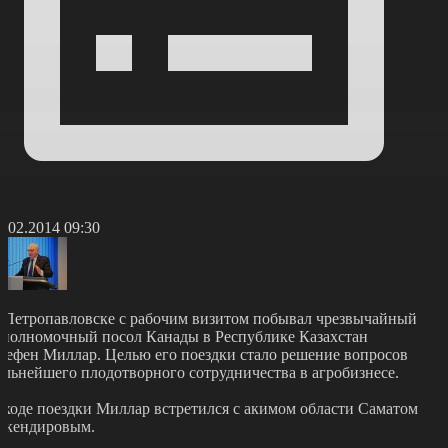
9.02.2014 09:30
 Петропавловске с рабочим визитом побывал чрезвычайный
 полномочный посол Канады в Республике Казахстан
тефен Миллар. Целью его поездки стало решение вопросов
альнейшего плодотворного сотрудничества в агробизнесе.
 ходе поездки Миллар встретился с акимом области Саматом
скендировым.