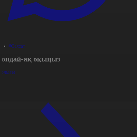
#Саясат
Сондай-ақ оқыңыз
арлығы