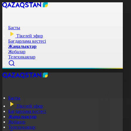
Басты
Тікелей эфир
Бағдарлама кестесі
Жаңалықтар
Жобалар
Телехикаялар
Басты
Тікелей эфир
Бағдарлама кестесі
Жаңалықтар
Жобалар
Телехикаялар