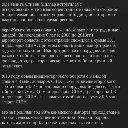
 ходе визита Стивен Миллар встретился с
аинтересованными во взаимодействии с канадской стороной
уководителями областных управлений, дистрибьюторами и
ельхозтоваропроизводителями региона.
еверо-Казахстанская область уже несколько лет сотрудничает
 Канадой. За последние 6 лет (с 2008 по 2013гг.)
оварооборот области с этой страной сложился в сумме 30,1
лн. долларов США, при этом область лишь импортировала
анадскую продукцию. Импортировалось оборудование для
ельского хозяйства, садоводства, лесоводства, птицеводства
 пчеловодства, тракторы, легковые автомобили, крупный
огатый скот.
 2013 году объем внешнеторгового оборота с Канадой
оставил 4,8 млн. долларов США (1,7% от внешнеторгового
борота области). Импортировано оборудование для сельского
озяйства на сумму 3,0 млн. долларов США, тракторы на 1,3
лн. долларов США, легковые автомобили на сумму 0,5 млн.
олларов США.
сего за прошлый год 98% канадского импорта приходится на
оставки сельскохозяйственной техники (сеялки, бороны,
рактора, жатки и др.), а также запасных частей к ней.