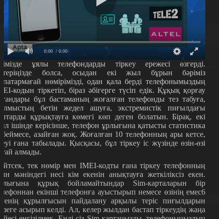
0:00
/ 0:00
лімізде ұялы телефондарды тіркеу ережесі өзгерді.
стеріңізде болса, осыдан екі жыл бұрын бәріміз
апатармағай нөмірімізді, одан қала берді телефонымыздың
МЕІ-кодын тіркетіп, біраз әбігерге түсіп едік. Құқық қорғау
ргандары бұл бастаманың жоғалған телефонды тез табуға,
ылмыстың бетін жедел ашуға, экстремистік пиғылдағы
оптарды құрықтауға көмегі көп деген болатын. Бірақ, екі
ыл ішінде керісінше, телефон ұрлығына қатысты статистика
өбеймесе, азайған жоқ. Жоғалған 10 телефонның ары кетсе,
кеуі ғана табылады. Қысқасы, бұл тіркеу іс жүзінде өзін-өзі
қтай алмады.
өйтсек, тек нөмір мен ІМЕІ-кодты ғана тіркеу телефонның
ын мәніндегі иесі кім екенін анықтауға жеткіліксіз екен.
улығына құрық бойламайтындар Sim-карталарын бір
елефоннан екінші телефонға ауыстырып немесе өзінің емес6
згенің құрылғысын пайдалану арқылы теріс пиғылдарын
үзеге асырып келді. Ал, келер жылдан бастап тіркеудің жаңа
үйесі енгізілмек. Енді сіз Sim-картаңызды, телефоныңыздың