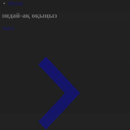
#Қоғам
Сондай-ақ оқыңыз
арлығы