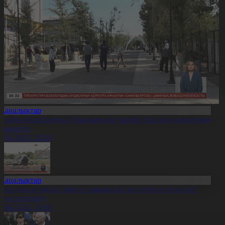
Жаңалықтар
лматы облысында 22 мыңнан аса тұрғын тазалық жұмысына
тсалысты
6.08.2026, 20:20
Жаңалықтар
станада жолаушы мінген ұшқышсыз әуе кемесі алғаш рет
уеге көтерілді
6.08.2026, 20:19