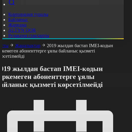
Корпорация туралы
Байланыс
Жарнама
ALTYN QOR
Редакция стандарты
асты
Жаңалықтар
2019 жылдан бастап ІМЕІ-кодын
іркемеген абоненттерге ұялы байланыс қызметі
өрсетілмейді
2019 жылдан бастап ІМЕІ-кодын
іркемеген абоненттерге ұялы
байланыс қызметі көрсетілмейді