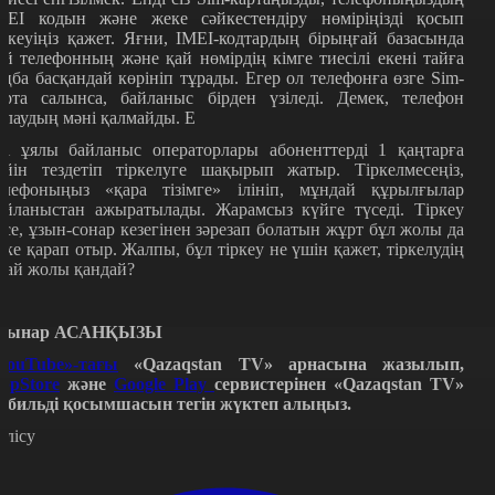
МЕІ кодын және жеке сәйкестендіру нөміріңізді қосып
іркеуіңіз қажет. Яғни, IMEI-кодтардың бірыңғай базасында
ай телефонның және қай нөмірдің кімге тиесілі екені тайға
аңба басқандай көрініп тұрады. Егер ол телефонға өзге Sim-
арта салынса, байланыс бірден үзіледі. Демек, телефон
рлаудың мәні қалмайды. Е
ді ұялы байланыс операторлары абоненттерді 1 қаңтарға
ейін тездетіп тіркелуге шақырып жатыр. Тіркелмесеңіз,
елефоныңыз «қара тізімге» ілініп, мұндай құрылғылар
айланыстан ажыратылады. Жарамсыз күйге түседі. Тіркеу
есе, ұзын-сонар кезегінен зәрезап болатын жұрт бұл жолы да
рке қарап отыр. Жалпы, бұл тіркеу не үшін қажет, тіркелудің
ңай жолы қандай?
ынар АСАНҚЫЗЫ
YouTube»-тағы
«Qazaqstan TV» арнасына жазылып,
ppStore
және
Google Play
сервистерінен «Qazaqstan TV»
обильді қосымшасын тегін жүктеп алыңыз.
өлісу