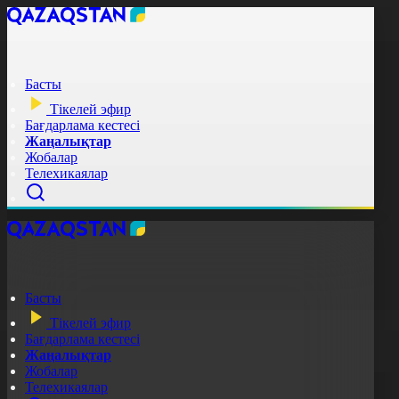
Басты
Тікелей эфир
Бағдарлама кестесі
Жаңалықтар
Жобалар
Телехикаялар
Басты
Тікелей эфир
Бағдарлама кестесі
Жаңалықтар
Жобалар
Телехикаялар