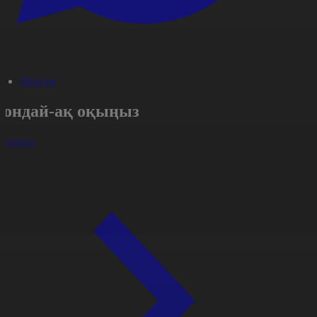
#Қоғам
Сондай-ақ оқыңыз
арлығы