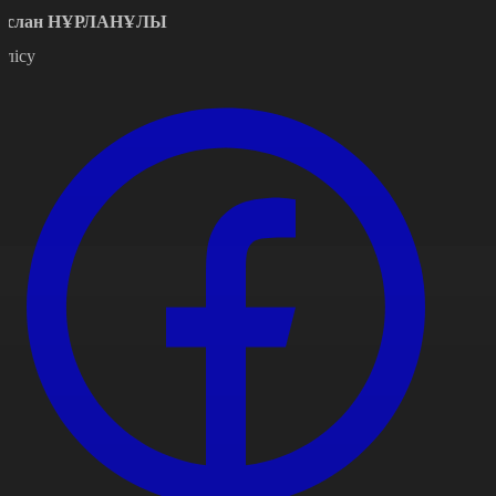
услан НҰРЛАНҰЛЫ
өлісу