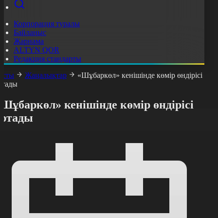
Корпорация туралы
Байланыс
Жарнама
ALTYN QOR
Редакция стандарты
асты
Жаңалықтар
«Шұбаркөл» кенішінде көмір өндірісі
ртады
Шұбаркөл» кенішінде көмір өндірісі
артады