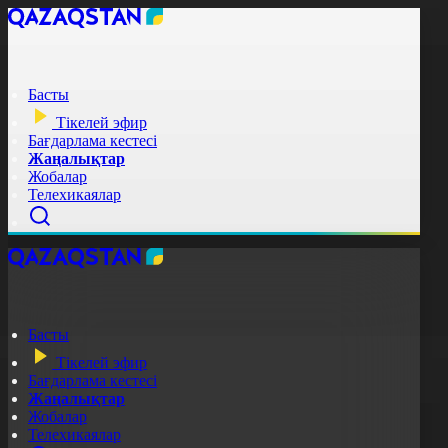
Басты
Тікелей эфир
Бағдарлама кестесі
Жаңалықтар
Жобалар
Телехикаялар
Басты
Тікелей эфир
Бағдарлама кестесі
Жаңалықтар
Жобалар
Телехикаялар