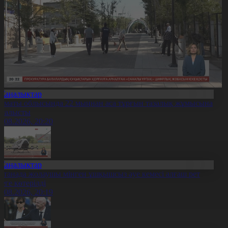
Жаңалықтар
лматы облысында 22 мыңнан аса тұрғын тазалық жұмысына
тсалысты
6.08.2026, 20:20
Жаңалықтар
станада жолаушы мінген ұшқышсыз әуе кемесі алғаш рет
уеге көтерілді
6.08.2026, 20:19