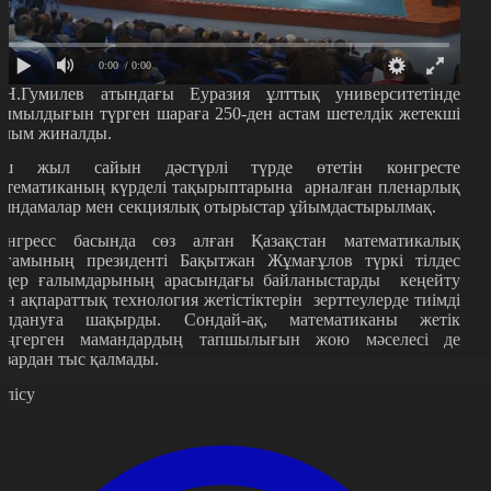
0:00
/ 0:00
.Н.Гумилев атындағы Еуразия ұлттық университетінде
ымылдығын түрген шараға 250-ден астам шетелдік жетекші
алым жиналды.
ш жыл сайын дәстүрлі түрде өтетін конгресте
атематиканың күрделі тақырыптарына арналған пленарлық
аяндамалар мен секциялық отырыстар ұйымдастырылмақ.
онгресс басында сөз алған Қазақстан математикалық
оғамының президенті Бақытжан Жұмағұлов түркі тілдес
лдер ғалымдарының арасындағы байланыстарды кеңейту
ен ақпараттық технология жетістіктерін зерттеулерде тиімді
олдануға шақырды. Сондай-ақ, математиканы жетік
еңгерген мамандардың тапшылығын жою мәселесі де
азардан тыс қалмады.
өлісу