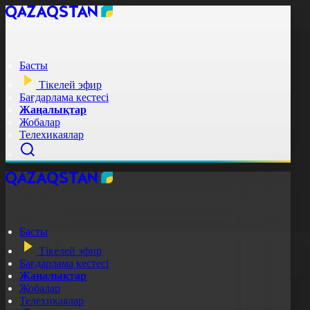
Басты
Тікелей эфир
Бағдарлама кестесі
Жаңалықтар
Жобалар
Телехикаялар
Басты
Тікелей эфир
Бағдарлама кестесі
Жаңалықтар
Жобалар
Телехикаялар