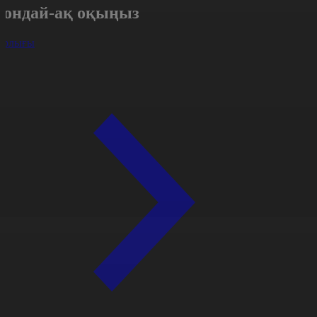
Сондай-ақ оқыңыз
арлығы