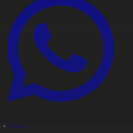
#Қоғам