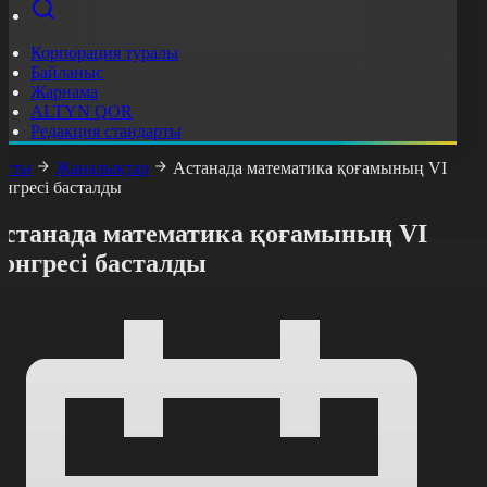
Корпорация туралы
Байланыс
Жарнама
ALTYN QOR
Редакция стандарты
асты
Жаңалықтар
Астанада математика қоғамының VI
онгресі басталды
Астанада математика қоғамының VI
онгресі басталды