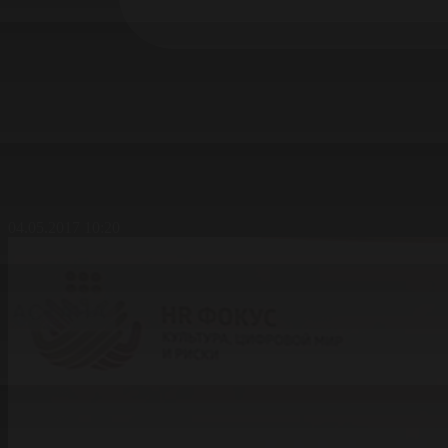
04.05.2017 10:20