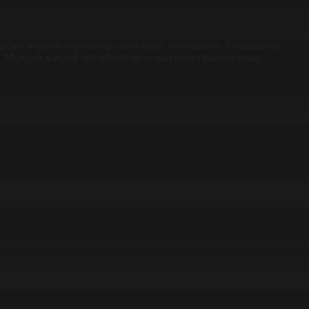
тысып жүрген оқушылар саны күрт төмендеген. Сондықтан,
. Мұндай жағдай тек облыс орталығында тіркеліп отыр.