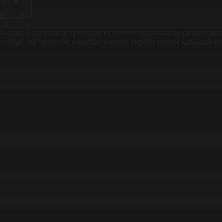
абылды. Солтүстікте тұмаудың күшеюіне байланысты сабаққа қа
ептерде оқу процесін уақытша тоқтату туралы шешім қабылдаған