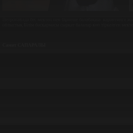
Петропавлда бес мектеп пен бірнеше балабақша карантинге ж
облыстық Білім басқармасы сырқат балалар көп тіркелген мект
Самат САПАРАЛЫ