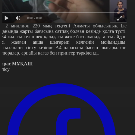
0:00
/ 0:00
л 2 миллион 220 мың теңгені Алматы облысының Іле
уданында жарты бағасына сатпақ болған кезінде қолға түсті.
984 жылғы келіншек қаладағы жеке баспаханада алты айдан
ері жалған ақша шығарып келгенін мойындады.
аспахананы тінту кезінде А4 парағына басып шығарылған
упюралар, арнайы қағаз бен принтер тәркіленді.
ирас МҰҚАШ
өлісу