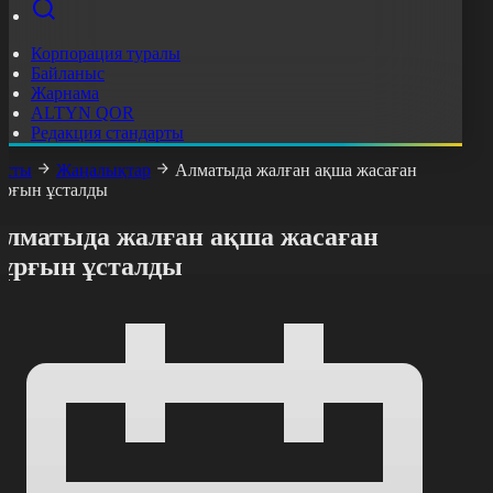
Корпорация туралы
Байланыс
Жарнама
ALTYN QOR
Редакция стандарты
асты
Жаңалықтар
Алматыда жалған ақша жасаған
ұрғын ұсталды
Алматыда жалған ақша жасаған
тұрғын ұсталды