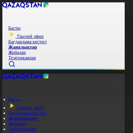
Басты
Тікелей эфир
Бағдарлама кестесі
Жаңалықтар
Жобалар
Телехикаялар
Басты
Тікелей эфир
Бағдарлама кестесі
Жаңалықтар
Жобалар
Телехикаялар