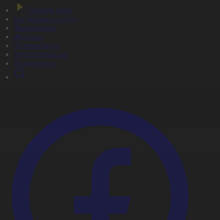
Тікелей эфир
Бағдарлама кестесі
Жаңалықтар
Жобалар
Телехикаялар
Мультсериалдар
Видеоархив