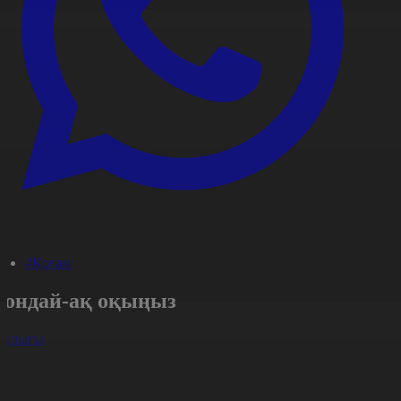
#Қоғам
Сондай-ақ оқыңыз
арлығы