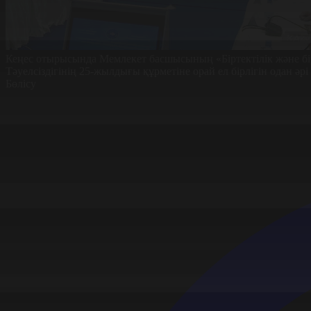
Кеңес отырысында Мемлекет басшысының «Біртектілік және б
Тәуелсіздігінің 25-жылдығы құрметіне орай ел бірлігін одан әрі
Бөлісу