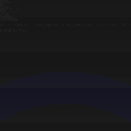
ірлік» реформасы талқыланып, оның маңыздылығы туралы айты
 нығайта түсу.