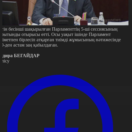
үгін бесінші шақырылған Парламенттің 5-ші сессиясының
орытынды отырысы өтті. Осы уақыт ішінде Парламент
кiметпен бiрлесiп атқарған тиiмдi жұмысының нәтижесiнде
00-ден астам заң қабылдаған.
ндира БЕГАЙДАР
өлісу