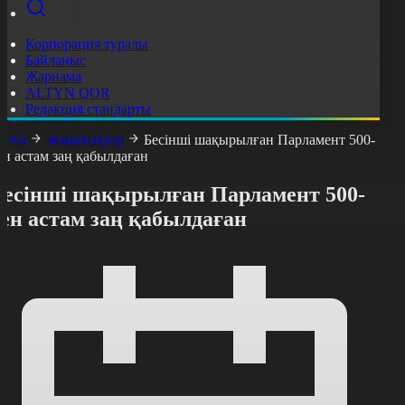
Корпорация туралы
Байланыс
Жарнама
ALTYN QOR
Редакция стандарты
асты
Жаңалықтар
Бесінші шақырылған Парламент 500-
ен астам заң қабылдаған
Бесінші шақырылған Парламент 500-
ен астам заң қабылдаған