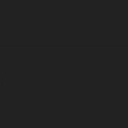
Корпорация туралы
Байланыс
Дистрибуция
Жарнама
Редакция стандарты