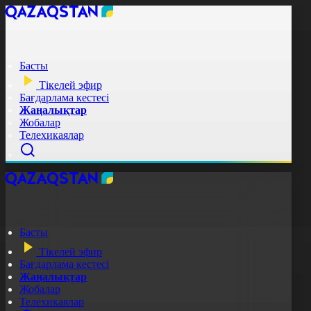
Басты
Тікелей эфир
Бағдарлама кестесі
Жаңалықтар
Жобалар
Телехикаялар
Басты
Тікелей эфир
Бағдарлама кестесі
Жаңалықтар
Жобалар
Телехикаялар