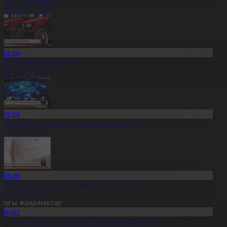
әстүр мен креатив
8.08.2026, 20:13
Қоғам
тандық өндіріс өрледі
8.08.2026, 20:11
Қоғам
ұрылыс — ел дамуының қозғаушы күші
8.08.2026, 20:09
Қоғам
идай импортына уақытша тыйым салынды
8.08.2026, 20:07
оңғы жаңалықтар
Спорт
Болашақ ойындары – 2026» өз мәресіне жақындады