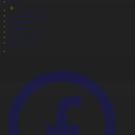
Басты
Тікелей эфир
Бағдарлама кестесі
Жаңалықтар
Жобалар
Телехикаялар
Мультсериалдар
Видеоархив