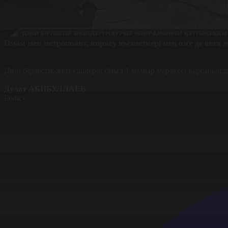
Имам мен метрополит, шіркеу қызметкері мен өзге де онға жу
Діни бірлестік жетекшілерін биыл 1 мамыр мерекесі қарсаңында
Дулат АБИБУЛЛАЕВ
Бөлісу