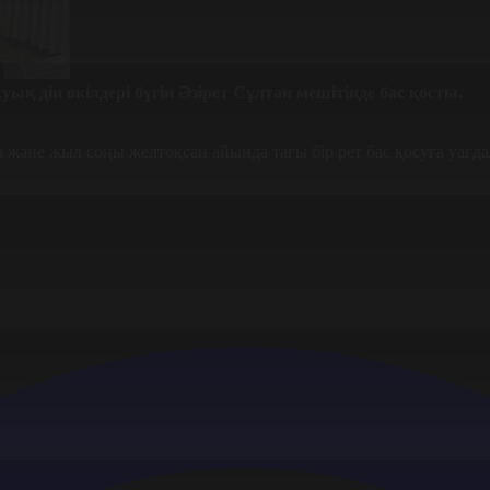
ық дін өкілдері бүгін Әзірет Сұлтан мешітінде бас қосты.
 және жыл соңы желтоқсан айында тағы бір рет бас қосуға уағда