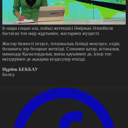
Іс-шара соңын ала, пойыз жетекшісі Әміржан Әлпейісов
бастаған топ өңір жұртымен, жастармен жүздесті.
Жастар бизнесті игерсе, техникалық білімді меңгерсе, елдің
болашағы зор боларын жеткізді. Сонымен қатар, астаналық
мамандар Қызылордалық зиялы қауыммен де, іскер топ
өкілдерімен де ақжарма кездесулер өткізді.
Нұрбек БЕКБАУ
Бөлісу