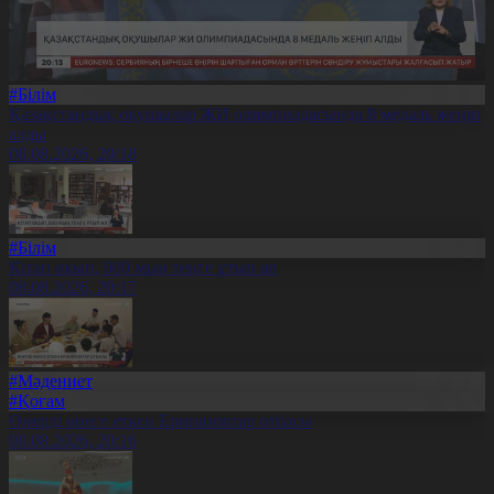
#Білім
Қазақстандық оқушылар ЖИ олимпиадасында 8 медаль жеңіп
алды
08.08.2026, 20:18
#Білім
Кітап оқып, 600 мың теңге ұтып ал
08.08.2026, 20:17
#Мәдениет
#Қоғам
Өнерді өнеге еткен Ерниязовтар отбасы
08.08.2026, 20:16