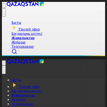
Басты
Тікелей эфир
Бағдарлама кестесі
Жаңалықтар
Жобалар
Телехикаялар
Басты
Тікелей эфир
Бағдарлама кестесі
Жаңалықтар
Жобалар
Телехикаялар