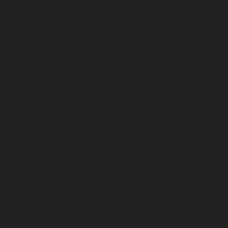
Корпорация туралы
Байланыс
Дистрибуция
Жарнама
Редакция стандарты