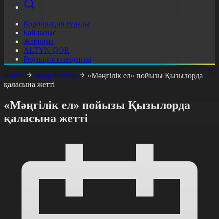
Корпорация туралы
Байланыс
Жарнама
ALTYN QOR
Редакция стандарты
Басты
Жаңалықтар
«Мәңгілік ел» пойызы Қызылорда
қаласына жетті
«Мәңгілік ел» пойызы Қызылорда
қаласына жетті