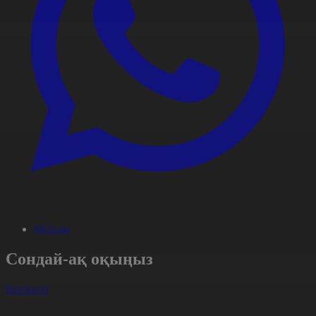
#Қоғам
Сондай-ақ оқыңыз
Барлығы