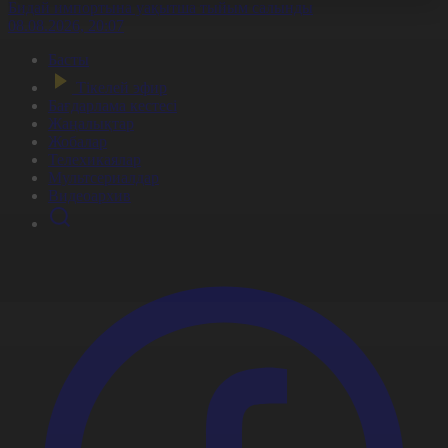
Бидай импортына уақытша тыйым салынды
08.08.2026, 20:07
Басты
Тікелей эфир
Бағдарлама кестесі
Жаңалықтар
Жобалар
Телехикаялар
Мультсериалдар
Видеоархив