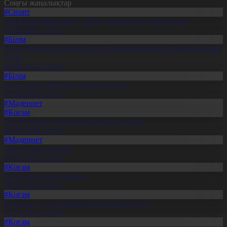
Соңғы жаңалықтар
#Спорт
«Болашақ ойындары – 2026» өз мәресіне жақындады
08.08.2026, 20:21
#Білім
Қазақстандық оқушылар ЖИ олимпиадасында 8 медаль жеңіп
алды
08.08.2026, 20:18
#Білім
Кітап оқып, 600 мың теңге ұтып ал
08.08.2026, 20:17
#Мәдениет
#Қоғам
Өнерді өнеге еткен Ерниязовтар отбасы
08.08.2026, 20:16
#Мәдениет
Дәстүр мен креатив
08.08.2026, 20:13
#Қоғам
Отандық өндіріс өрледі
08.08.2026, 20:11
#Қоғам
Құрылыс — ел дамуының қозғаушы күші
08.08.2026, 20:09
#Қоғам