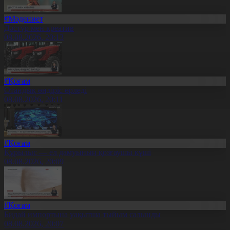
#Мәдениет
Дәстүр мен креатив
08.08.2026, 20:13
#Қоғам
Отандық өндіріс өрледі
08.08.2026, 20:11
#Қоғам
Құрылыс — ел дамуының қозғаушы күші
08.08.2026, 20:09
#Қоғам
Бидай импортына уақытша тыйым салынды
08.08.2026, 20:07