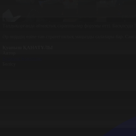
Талдықорғанда аймақтық сарапшылар форумы өтті. Басқосуда 
Әр өңірдің өзіне тән стратегиялық маңызды салалары бар. С
Қуаныш ҚАНАТҰЛЫ
Автор
Қуаныш Қанатұлы
Бөлісу