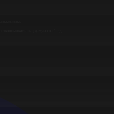
талқыланды.
сы экономикасының дамуы сөз болды.