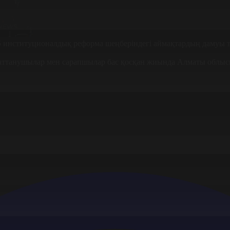
5 институционалдық реформа шеңберіндегі аймақтардың дамуы 
аясаттанушылар мен сарапшылар бас қосқан жиында Алматы облы