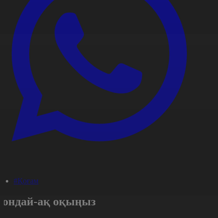
#Қоғам
Сондай-ақ оқыңыз