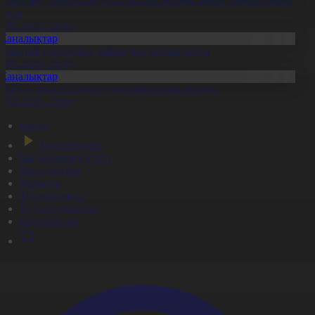
ұрылтай: Партиялар үгіт-насихат жұмыстарын жалғастырып
атыр
6.08.2026, 20:05
Жаңалықтар
ұрылтай сайлауына дайындық пысықталды
6.08.2026, 20:02
Жаңалықтар
ҚО-да тамыз айында да аптап ыстық болады
6.08.2026, 20:00
Басты
Тікелей эфир
Бағдарлама кестесі
Жаңалықтар
Жобалар
Телехикаялар
Мультсериалдар
Видеоархив