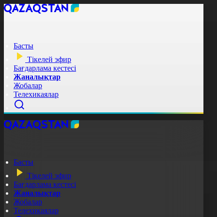
Басты
Тікелей эфир
Бағдарлама кестесі
Жаңалықтар
Жобалар
Телехикаялар
Басты
Тікелей эфир
Бағдарлама кестесі
Жаңалықтар
Жобалар
Телехикаялар