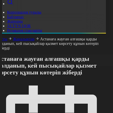
Корпорация туралы
Байланыс
Жарнама
ALTYN QOR
Редакция стандарты
асты
Жаңалықтар
Астанаға жауған алғашқы қарды
олданып, кей пысықайлар қызмет көрсету құнын көтеріп
іберді
Астанаға жауған алғашқы қарды
қолданып, кей пысықайлар қызмет
өрсету құнын көтеріп жіберді