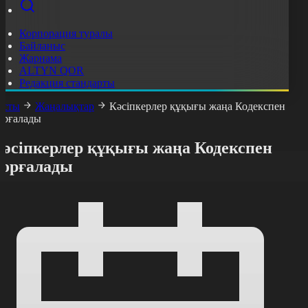
Корпорация туралы
Байланыс
Жарнама
ALTYN QOR
Редакция стандарты
асты
Жаңалықтар
Кәсіпкерлер құқығы жаңа Кодекспен
орғалады
Кәсіпкерлер құқығы жаңа Кодекспен
қорғалады