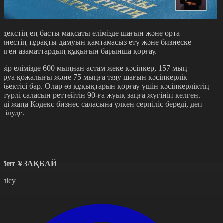
одекстің ең басты мақсаты елімізде шағын және орта
изнестің тұрақты дамуын қамтамасыз ету және бизнеске
елген азаматтардың құқығын барынша қорғау.
азір елімізде 600 мыңнан астам жеке кәсіпкер, 157 мың
аруа қожалығы және 75 мыңға таяу шағын кәсіпкерлік
убьектісі бар. Олар өз құқықтарын қорғау үшін кәсіпкерліктің
р түрлі саласын реттейтін 90-ға жуық заңға жүгініп келген.
нді жаңа Кодекс бизнес саласына үлкен серпіліс береді, деп
үтілуде.
абит ҰЗАҚБАЙ
өлісу