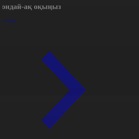
Сондай-ақ оқыңыз
арлығы