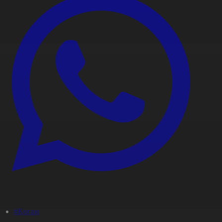
#Қоғам