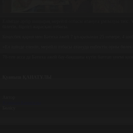
Елімізде әрбір шаңырақ мерейлі отбасы атануға ұмтылуы тиіс.
білетін, бірлігі жарасқан отбасы.
Кеңесбек қария мен Бәтиха әжей 7 ұл-қызынан 25 немере, 4 шөб
«Ел ішінде еленіп, мерейлі отбасы атануда еңбектің орны бөлек»
70-тен асса да Бәтиха әжей бау-бақшаны күтіп баптап үнемі қоз
Қуаныш ҚАНАТҰЛЫ
Автор
Қуаныш Қанатұлы
Бөлісу