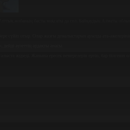
 Ұлттық жобаның басты мақсаты да сол. Байқаудың Алматы облыс
ере сүйіп отыр. Олар жазғы демалыстарын ауылда ата-әжелерінің
, дейді әулеттің ардақты анасы.
ғалыста жүреді. Жанына ересек немерелерін ертіп, бар білгенін ол