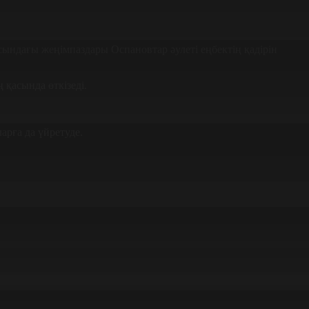
ындағы жеңімпаздары Оспановтар әулеті еңбектің қадірін
 қасында өткізеді.
арға да үйретуде.