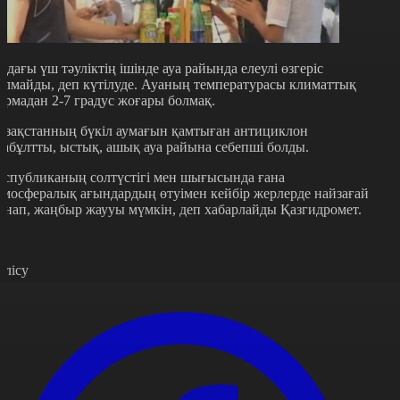
лдағы үш тәуліктің ішінде ауа райында елеулі өзгеріс
олмайды, деп күтілуде. Ауаның температурасы климаттық
ормадан 2-7 градус жоғары болмақ.
азақстанның бүкіл аумағын қамтыған антициклон
лабұлтты, ыстық, ашық ауа райына себепші болды.
еспубликаның солтүстігі мен шығысында ғана
тмосфералық ағындардың өтуімен кейбір жерлерде найзағай
йнап, жаңбыр жаууы мүмкін, деп хабарлайды Қазгидромет.
өлісу