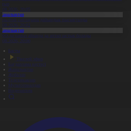
атыр
6.08.2026, 20:05
Жаңалықтар
ұрылтай сайлауына дайындық пысықталды
6.08.2026, 20:02
Жаңалықтар
ҚО-да тамыз айында да аптап ыстық болады
6.08.2026, 20:00
Басты
Тікелей эфир
Бағдарлама кестесі
Жаңалықтар
Жобалар
Телехикаялар
Мультсериалдар
Видеоархив