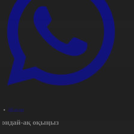
#Қоғам
Сондай-ақ оқыңыз