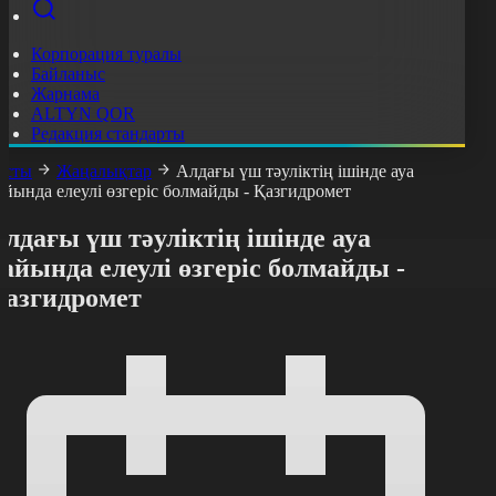
Корпорация туралы
Байланыс
Жарнама
ALTYN QOR
Редакция стандарты
асты
Жаңалықтар
Алдағы үш тәуліктің ішінде ауа
айында елеулі өзгеріс болмайды - Қазгидромет
лдағы үш тәуліктің ішінде ауа
айында елеулі өзгеріс болмайды -
Қазгидромет