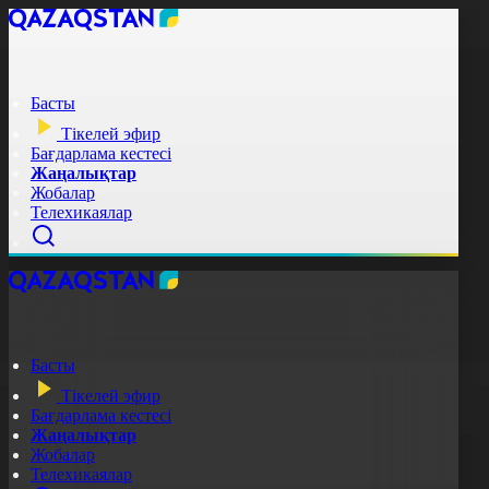
Басты
Тікелей эфир
Бағдарлама кестесі
Жаңалықтар
Жобалар
Телехикаялар
Басты
Тікелей эфир
Бағдарлама кестесі
Жаңалықтар
Жобалар
Телехикаялар