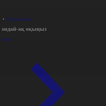
#Басты ақпарат
Сондай-ақ оқыңыз
арлығы