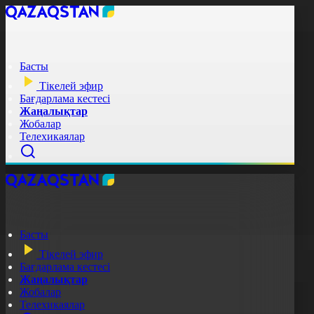
Басты
Тікелей эфир
Бағдарлама кестесі
Жаңалықтар
Жобалар
Телехикаялар
Басты
Тікелей эфир
Бағдарлама кестесі
Жаңалықтар
Жобалар
Телехикаялар