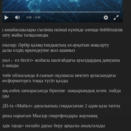
0:00
/ 0:00
ін көшбасшылары съезінің екінші күнінде әлемде бейбітшілік
рнату жайы талқыланды
иялылар: Әрбір қазақстандықтың әл-ауқатын жақсарту
рқылы елдің өркендеуіне жол ашамыз
Ауыл - ел бесігі» жобасы шалғайдағы ауылдардың дамуына
ол ашады
қтөбе облысында 4-сынып оқушысы мектеп ауласындағы
рансформаторға тоққа түсіп қалды
азақ-өзбек шекарасында бірнеше шақырымдық кезек пайда
олды
ҚШ-та «Майкл» дауылының соққысынан 2 адам қаза тапты
фрика нарығын Мысыр смартфондары жауламақ
Үздік тауар» онлайн дауыс беру арқылы анықталады