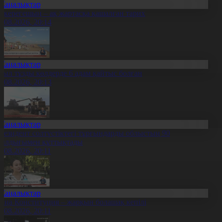
Жаңалықтар
қкерегешың – ақ жартасқа қашалған тарих
7.08.2026, 20:14
Жаңалықтар
иыл тұзды көлдерде 6 адам қайтыс болған
7.08.2026, 20:13
Жаңалықтар
резидент солтүстіктегі тұрғындарды облыстың 90
ылдығымен құттықтады
7.08.2026, 20:11
Жаңалықтар
аңа Конституция – жарқын болашақ кепілі
7.08.2026, 20:11