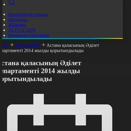
Корпорация туралы
Байланыс
Жарнама
ALTYN QOR
Редакция стандарты
асты
Жаңалықтар
Астана қаласының Әділет
епартаменті 2014 жылды қорытындылады
Астана қаласының Әділет
департаменті 2014 жылды
қорытындылады