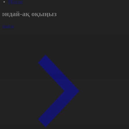
#Қоғам
Сондай-ақ оқыңыз
арлығы