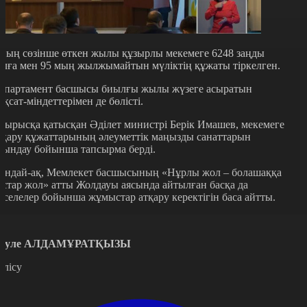
ның сөзінше өткен жылы құзырлы мекемеге 6248 заңды
ұлға мен 95 мың жылжымайтын мүліктің құжаты тіркелген.
епартамент басшысы биылғы жылы жүзеге асыратын
ақсат-міндеттерімен де бөлісті.
тырысқа қатысқан Әділет министрі Берік Имашев, мекемеге
тқару құжаттарының әлеуметтік маңызды санаттарын
рындау бойынша тапсырма берді.
ондай-ақ, Мемлекет басшысының «Нұрлы жол – болашаққа
астар жол» атты Жолдауы аясында айтылған басқа да
әселелер бойынша жұмыстар атқару керектігін баса айтты.
әуле АЛДАМҰРАТҚЫЗЫ
өлісу