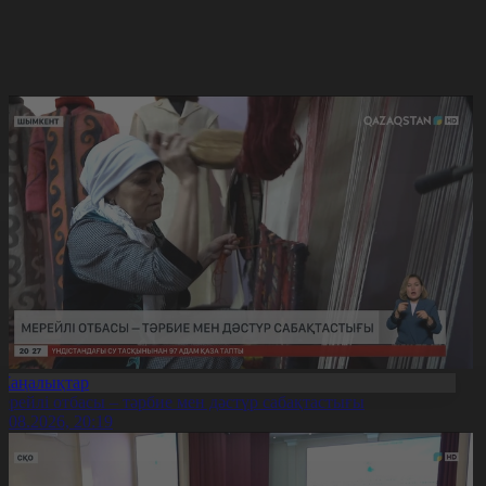
Жаңалықтар
ерейлі отбасы – тәрбие мен дәстүр сабақтастығы
7.08.2026, 20:19