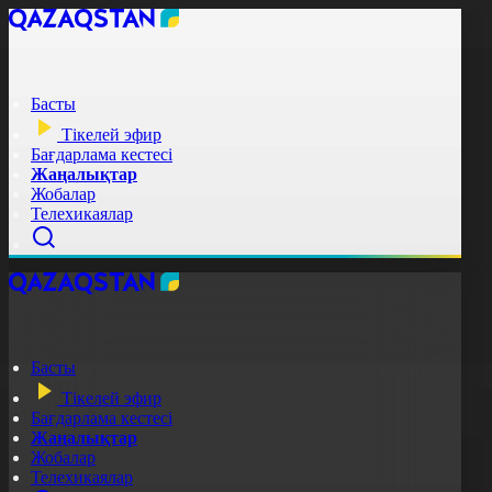
Басты
Тікелей эфир
Бағдарлама кестесі
Жаңалықтар
Жобалар
Телехикаялар
Басты
Тікелей эфир
Бағдарлама кестесі
Жаңалықтар
Жобалар
Телехикаялар