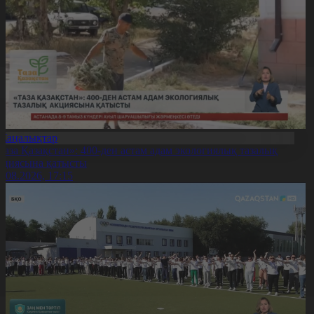
Жаңалықтар
Таза Қазақстан»: 400-ден астам адам экологиялық тазалық
кциясына қатысты
7.08.2026, 17:15