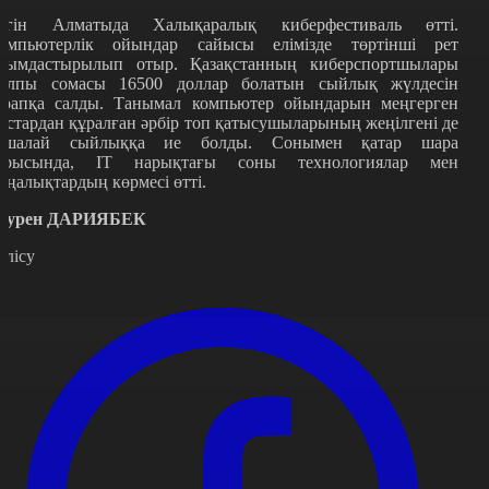
үгін Алматыда Халықаралық киберфестиваль өтті.
омпьютерлік ойындар сайысы елімізде төртінші рет
йымдастырылып отыр. Қазақстанның киберспортшылары
алпы сомасы 16500 доллар болатын сыйлық жүлдесін
арапқа салды. Танымал компьютер ойындарын меңгерген
астардан құралған әрбір топ қатысушыларының жеңілгені де
қшалай сыйлыққа ие болды. Сонымен қатар шара
арысында, ІТ нарықтағы соны технологиялар мен
аңалықтардың көрмесі өтті.
әурен ДАРИЯБЕК
өлісу