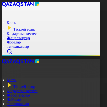
Басты
Тікелей эфир
Бағдарлама кестесі
Жаңалықтар
Жобалар
Телехикаялар
Басты
Тікелей эфир
Бағдарлама кестесі
Жаңалықтар
Жобалар
Телехикаялар