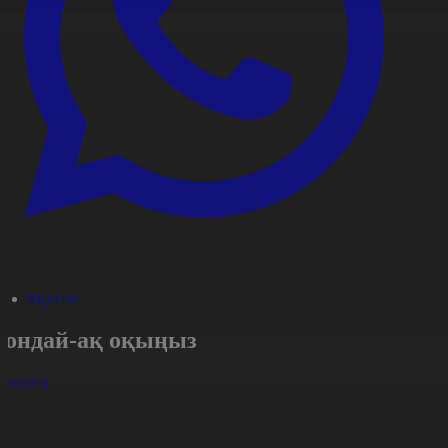
#Қоғам
Сондай-ақ оқыңыз
арлығы