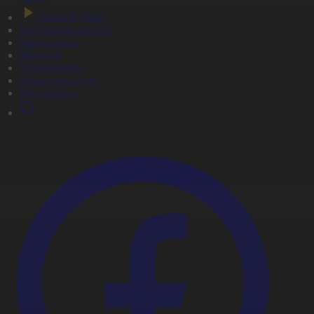
Тікелей эфир
Бағдарлама кестесі
Жаңалықтар
Жобалар
Телехикаялар
Мультсериалдар
Видеоархив