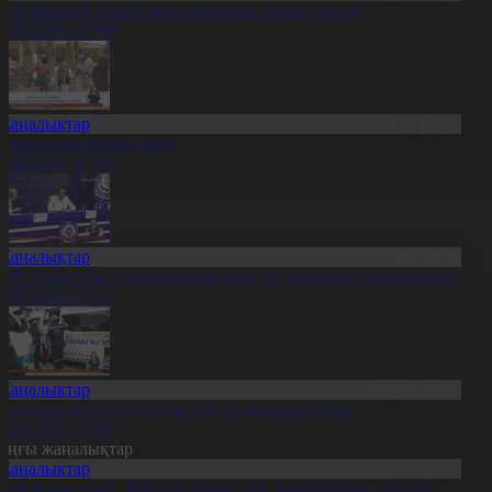
үпқарағанда балық шаруашылығы дамып келеді
7.08.2026, 17:09
Жаңалықтар
л жаңалықтарына шолу
7.08.2026, 17:08
Жаңалықтар
ФФ Қазақстан құрамасының жаңа бас бапкерін таныстырды
7.08.2026, 17:07
Жаңалықтар
аиландта мектептегі атыстан 7 адам қаза тапты
7.08.2026, 17:06
оңғы жаңалықтар
Жаңалықтар
Таза Қазақстан»: 400-ден астам адам экологиялық тазалық