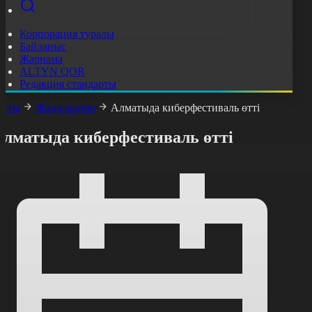
Корпорация туралы
Байланыс
Жарнама
ALTYN QOR
Редакция стандарты
асты
Жаңалықтар
Алматыда киберфестиваль өтті
Алматыда киберфестиваль өтті