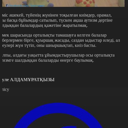
үміс әшекей, түйенің жүнінен тоқылған киімдер, орамал,
ағы басқа бұйымдар сатылып, түскен ақша аутизм дертіне
алдыққан балалардың қажетіне жаратылмақ.
өмек шарасында орталықты тамашауға келген балалар
еберлермен бірге, қуыршақ жасады, саздан ыдыстар иледі, ал
іреулері жүн түтіп, оны шиыршықтап, киіз басты.
алпы, алдағы уақытта ұйымдастырушылар осы орталықта
утизмге шалдыққан балаларды өнерге баулымақ.
әуле АЛДАМҰРАТҚЫЗЫ
өлісу