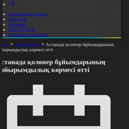
Корпорация туралы
Байланыс
Жарнама
ALTYN QOR
Редакция стандарты
асты
Жаңалықтар
Астанада қолөнер бұйымдарының
айырымдылық көрмесі өтті
Астанада қолөнер бұйымдарының
қайырымдылық көрмесі өтті