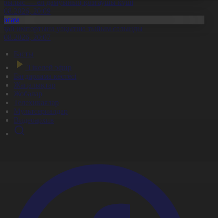
ұрылыс — ел дамуының қозғаушы күші
8.08.2026, 20:09
Қоғам
идай импортына уақытша тыйым салынды
8.08.2026, 20:07
Басты
Тікелей эфир
Бағдарлама кестесі
Жаңалықтар
Жобалар
Телехикаялар
Мультсериалдар
Видеоархив