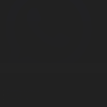
Корпорация туралы
Байланыс
Дистрибуция
Жарнама