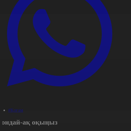
#Қоғам
Сондай-ақ оқыңыз