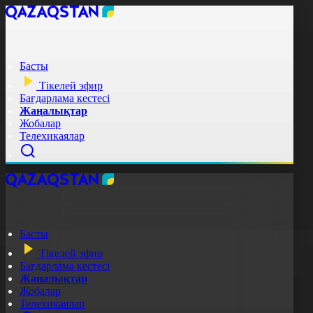
Басты
Тікелей эфир
Бағдарлама кестесі
Жаңалықтар
Жобалар
Телехикаялар
Басты
Тікелей эфир
Бағдарлама кестесі
Жаңалықтар
Жобалар
Телехикаялар