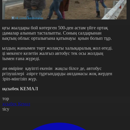
оңғы жылдары бой көтерген 500-ден астам үйге ортақ
ялдамалар алынып тасталыпты. Соның салдарынан
алықтың облыс орталығына қатынауы қиын болып тұр.
уылдың жанымен төрт жолақты халықаралық жол өтеді.
лді мекенге келетін жалғыз автобус тек осы жолдың
ойымен ғана жүреді.
дам өміріне қауіпті екенін жақсы білсе де, автобус
үргізушілері әзірге тұрғындарды аялдамасы жоқ жерден
үсіріп-мінгізіп жүр.
ақсыбек КЕМАЛ
втор
ақсыбек Кемал
өлісу