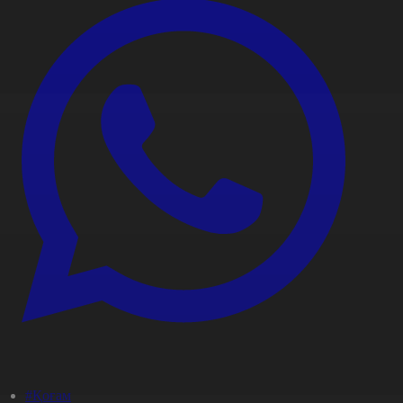
#Қоғам