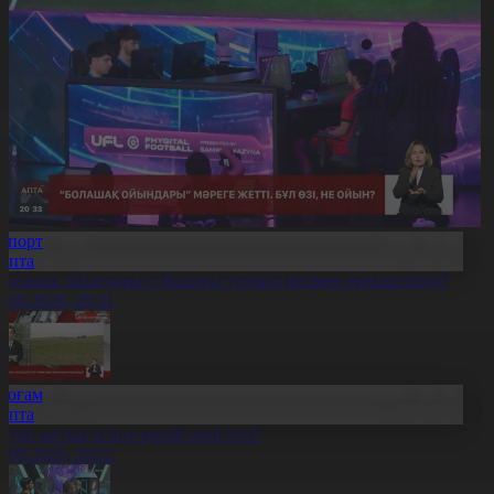
Спорт
Апта
Болашақ ойындары»: Биылғы турнир несімен ерекшеленді?
9.08.2026, 20:31
Қоғам
Апта
птап ыстық егінге қалай әсер етті?
9.08.2026, 20:22