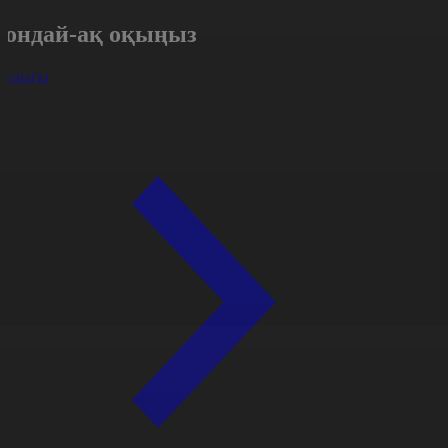
Сондай-ақ оқыңыз
арлығы