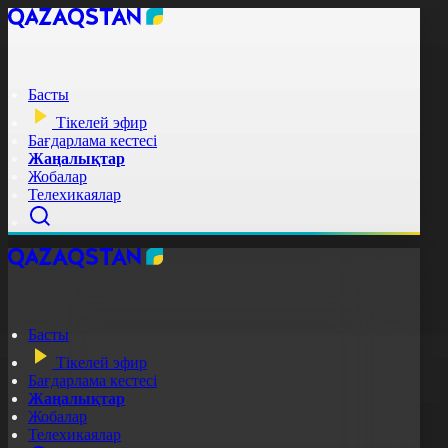
Басты
Тікелей эфир
Бағдарлама кестесі
Жаңалықтар
Жобалар
Телехикаялар
Басты
Тікелей эфир
Бағдарлама кестесі
Жаңалықтар
Жобалар
Телехикаялар