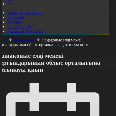
Корпорация туралы
Байланыс
Жарнама
ALTYN QOR
Редакция стандарты
асты
Жаңалықтар
Жаңақоныс елді мекені
ұрғындарының облыс орталығына қатынауы қиын
Жаңақоныс елді мекені
тұрғындарының облыс орталығына
қатынауы қиын