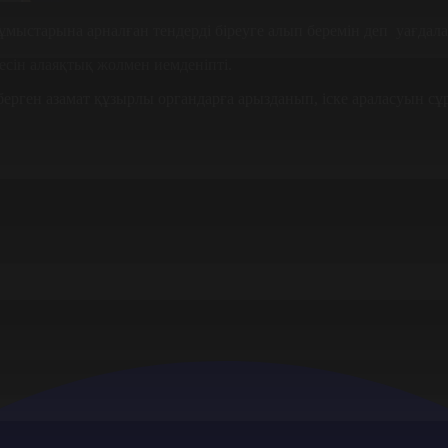
ыстарына арналған тендерді біреуге алып беремін деп уағдала
есін алаяқтық жолмен иемденіпті.
ерген азамат құзырлы органдарға арызданып, іске араласуын сұ