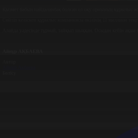
Қызмет бабын пайдаланбақ болған ол оқу орнының құрылыс жұм
Сөйтіп келіскен құрылыс компаниясы өкілінің 11 миллион теңг
Алайда уәдесінде тұрмай, тайқып шыққан. Осыдан кейін ақша б
Айнұр АҚБАЕВА
Автор
Айнұр Ақбаева
Бөлісу