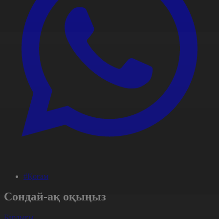
#Қоғам
Сондай-ақ оқыңыз
Барлығы