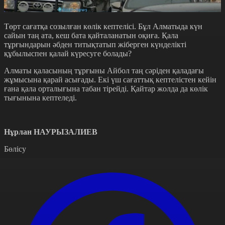
Төрт сағатқа созылған көлік кептелісі. Бұл Алматыда күн
сайын таң ата, кеш бата қайталанатын оқиға. Қала
тұрғындарын әбден титықтатып жіберген күнделікті
құбылыспен қалай күресуге болады?
Алматы қаласының тұрғыны Айбол таң сәріден қаладағы
жұмысына қарай асығады. Екі үш сағаттық кептелістен кейін
ғана қала орталығына табан тірейді. Қайтар жолда да көлік
тығынына кептеледі.
Нұрлан НАУРЫЗАЛИЕВ
Бөлісу