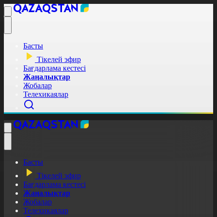
Басты
Тікелей эфир
Бағдарлама кестесі
Жаңалықтар
Жобалар
Телехикаялар
Басты
Тікелей эфир
Бағдарлама кестесі
Жаңалықтар
Жобалар
Телехикаялар