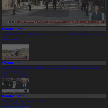
#Жаңалықтар
Алматы облысында 22 мыңнан аса тұрғын тазалық жұмысына
атсалысты
06.08.2026, 20:20
#Жаңалықтар
Астанада жолаушы мінген ұшқышсыз әуе кемесі алғаш рет
әуеге көтерілді
06.08.2026, 20:19
#Жаңалықтар
Әлем жаңалықтарына шолу
06.08.2026, 20:14