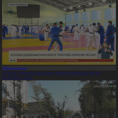
#Жаңалықтар
30 елдің дзюдошылары өзара тәжірибе алмасып жатыр
06.08.2026, 20:22