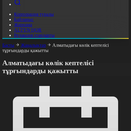
Корпорация туралы
Байланыс
Жарнама
ALTYN QOR
Редакция стандарты
Басты
Жаңалықтар
Алматыдағы көлік кептелісі
тұрғындарды қажытты
Алматыдағы көлік кептелісі
тұрғындарды қажытты