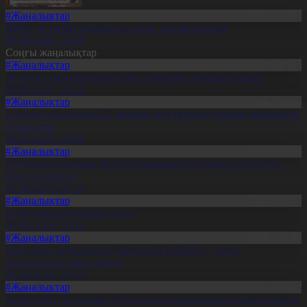
#Жаңалықтар
ШҚО-да тамыз айында да аптап ыстық болады
06.08.2026, 20:00
Соңғы жаңалықтар
#Жаңалықтар
30 елдің дзюдошылары өзара тәжірибе алмасып жатыр
06.08.2026, 20:22
#Жаңалықтар
Алматы облысында 22 мыңнан аса тұрғын тазалық жұмысына
атсалысты
06.08.2026, 20:20
#Жаңалықтар
Астанада жолаушы мінген ұшқышсыз әуе кемесі алғаш рет
әуеге көтерілді
06.08.2026, 20:19
#Жаңалықтар
Әлем жаңалықтарына шолу
06.08.2026, 20:14
#Жаңалықтар
Шетелдік сарапшылар: Құрылтай сайлауы – саяси
жаңғырудың жаңа кезеңі
06.08.2026, 20:12
#Жаңалықтар
Құрылтай: Партиялар үгіт-насихат жұмыстарын жалғастырып