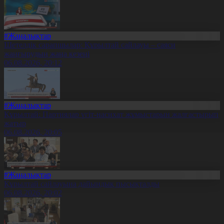
#Жаңалықтар
Шетелдік сарапшылар: Құрылтай сайлауы – саяси
жаңғырудың жаңа кезеңі
06.08.2026, 20:12
#Жаңалықтар
Құрылтай: Партиялар үгіт-насихат жұмыстарын жалғастырып
жатыр
06.08.2026, 20:05
#Жаңалықтар
Құрылтай сайлауына дайындық пысықталды
06.08.2026, 20:02