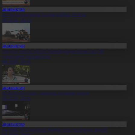
Жаңалықтар
иыл тұзды көлдерде 6 адам қайтыс болған
7.08.2026, 20:13
Жаңалықтар
резидент солтүстіктегі тұрғындарды облыстың 90
ылдығымен құттықтады
7.08.2026, 20:11
Жаңалықтар
аңа Конституция – жарқын болашақ кепілі
7.08.2026, 20:11
Жаңалықтар
ұрылтай: Үгіт-насихат жұмыстары жалғасып жатыр
7.08.2026, 20:01