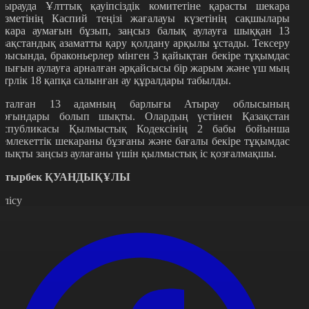
тырауда Ұлттық қауіпсіздік комитетіне қарасты шекара
ызметінің Каспий теңізі жағалауы күзетінің сақшылары
екара аумағын бұзып, заңсыз балық аулауға шыққан 13
азақстандық азаматты қару қолдану арқылы ұстады. Тексеру
арысында, браконьерлер мінген 3 қайықтан бекіре тұқымдас
алығын аулауға арналған әрқайсысы бір жарым және үш мың
етрлік 18 қапқа салынған ау құралдары табылды.
сталған 13 адамның барлығы Атырау облысының
ұрғындары болып шықты. Олардың үстінен Қазақстан
еспубликасы Қылмыстық Кодексінің 2 бабы бойынша
емлекеттік шекараны бұзғаны және бағалы бекіре тұқымдас
алықты заңсыз аулағаны үшін қылмыстық іс қозғалмақшы.
атырбек ҚУАНДЫҚҰЛЫ
өлісу