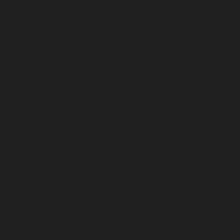
Корпорация туралы
Байланыс
Дистрибуция
Жарнама
Редакция стандарты