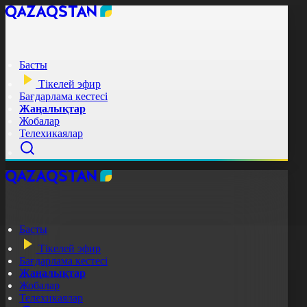
Басты
Тікелей эфир
Бағдарлама кестесі
Жаңалықтар
Жобалар
Телехикаялар
Басты
Тікелей эфир
Бағдарлама кестесі
Жаңалықтар
Жобалар
Телехикаялар