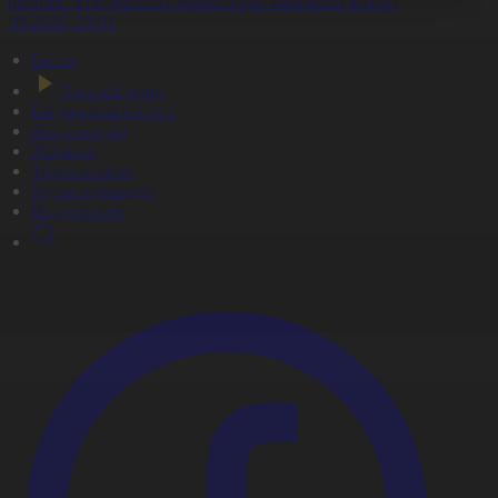
ұрылтай: Үгіт-насихат жұмыстары жалғасып жатыр
7.08.2026, 20:01
Басты
Тікелей эфир
Бағдарлама кестесі
Жаңалықтар
Жобалар
Телехикаялар
Мультсериалдар
Видеоархив