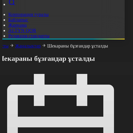
Корпорация туралы
Байланыс
Жарнама
ALTYN QOR
Редакция стандарты
асты
Жаңалықтар
Шекараны бұзғандар ұсталды
Шекараны бұзғандар ұсталды