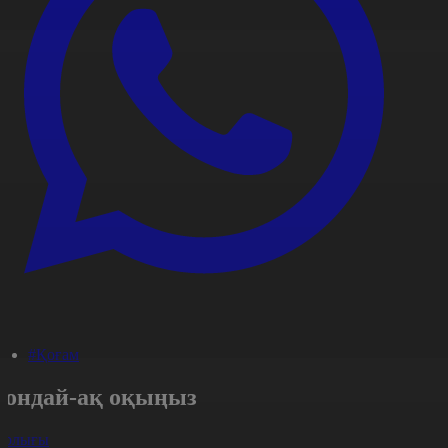
#Қоғам
Сондай-ақ оқыңыз
арлығы